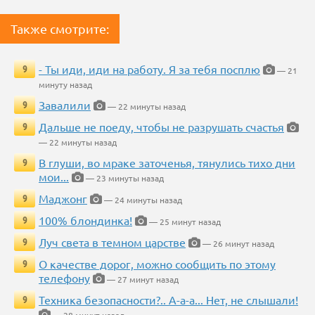
Также смотрите:
- Ты иди, иди на работу. Я за тебя посплю
9
— 21
минуту назад
Завалили
9
— 22 минуты назад
Дальше не поеду, чтобы не разрушать счастья
9
— 22 минуты назад
В глуши, во мраке заточенья, тянулись тихо дни
9
мои...
— 23 минуты назад
Маджонг
9
— 24 минуты назад
100% блондинка!
9
— 25 минут назад
Луч света в темном царстве
9
— 26 минут назад
О качестве дорог, можно сообщить по этому
9
телефону
— 27 минут назад
Техника безопасности?.. А-а-а... Нет, не слышали!
9