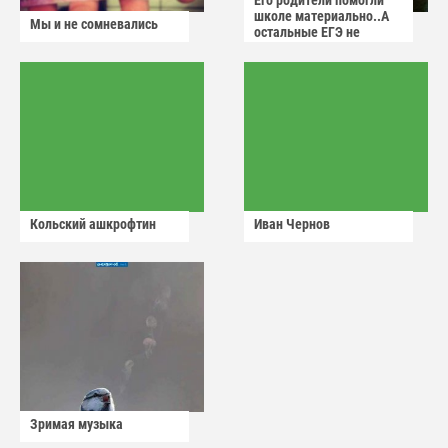
Его родители помогли
школе материально..А
Мы и не сомневались
остальные ЕГЭ не
сдадут
Кольский ашкрофтин
Иван Чернов
Зримая музыка