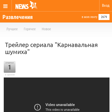
Вход
Развлечения
в мою ленту
2679
Лучшее
Горячее
Новое
Трейлер сериала "Карнавальная
шумиха"
отметил
1
в архиве