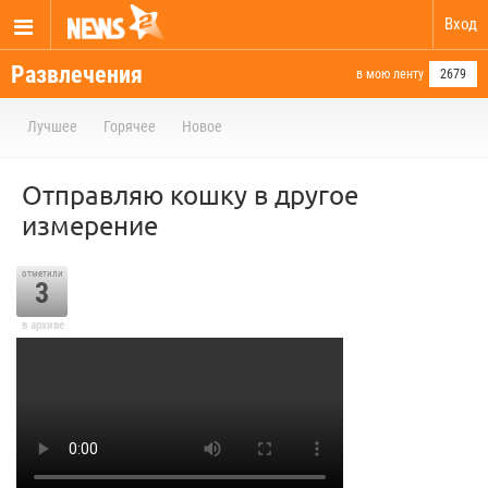
Вход
Развлечения
в мою ленту
2679
Лучшее
Горячее
Новое
Отправляю кошку в другое
измерение
отметили
3
в архиве