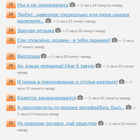
Мы и не сомневались
25
— 2 часа 24 минуты назад
Любят...наверное специально для меня мышек
24
налепили...
— 2 часа 25 минут назад
Зримая музыка
24
— 2 часа 26 минут назад
Спи спокойно, хозяин - я тебя охраняю!
24
— 2 часа
27 минут назад
Вахтерша
24
— 2 часа 28 минут назад
Ах, какая женщина! Мне б такую
24
— 2 часа 29 минут
назад
И порох в пороховницах и стулья крепкие!
24
— 2
часа 31 минуту назад
Кажется замаскировался
24
— 2 часа 32 минуты назад
А наполнитель-то похоже холофайбер. Был...
24
—
2 часа 33 минуты назад
Ну поверни личико, дай поцелую
24
— 2 часа 35 минут
назад