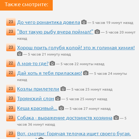
Также смотрите:
До чего романтика довела
23
— 5 часов 19 минут назад
"Вот такую рыбу вчера поймал!"
23
— 5 часов 20 минут
назад
Хорош поить голубя колой! это ж голимая химия!
23
— 5 часов 21 минуту назад
А моя-то где?
22
— 5 часов 22 минуты назад
Дай хоть я тебя приласкаю!
22
— 5 часов 24 минуты
назад
Козлы прилетели
23
— 5 часов 25 минут назад
Троянский слон
23
— 5 часов 25 минут назад
Кеша красивый...
23
— 5 часов 27 минут назад
Собака - выражение достоинств хозяина
23
— 5
часов 36 минут назад
Вот, смотри: Горячая телочка ищет своего бугая.
23