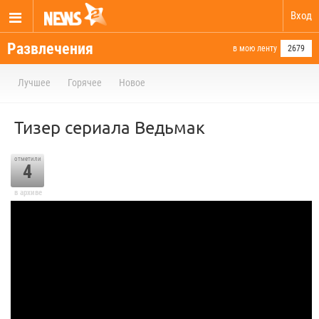
Вход
Развлечения
в мою ленту
2679
Лучшее
Горячее
Новое
Тизер сериала Ведьмак
отметили
4
в архиве