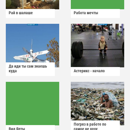
Рай в шалаше
Работа мечты
Да иди ты сам знаешь
куда
Астерикс - начало
Погряз в работе по
Вид Ялты
самое не хочу