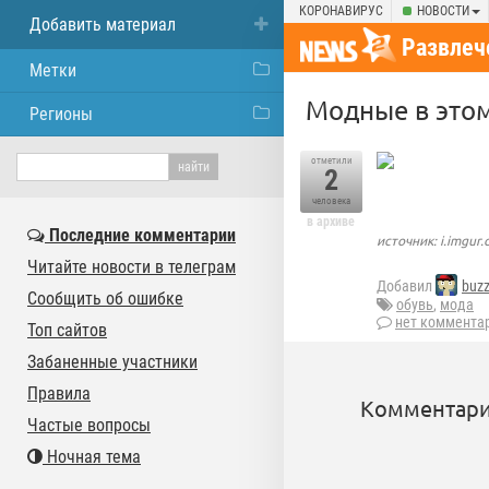
КОРОНАВИРУС
НОВОСТИ
Добавить материал
Развлеч
Метки
Модные в этом
Регионы
отметили
2
человека
в архиве
Последние комментарии
источник: i.imgur
Читайте новости в телеграм
Добавил
buz
Сообщить об ошибке
обувь
,
мода
нет коммента
Топ сайтов
Забаненные участники
Правила
Комментари
Частые вопросы
Ночная тема