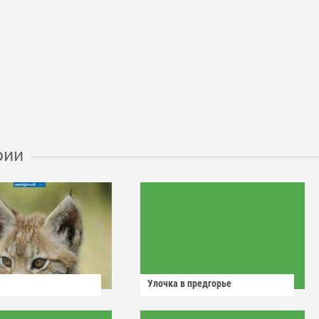
рии
Улочка в предгорье