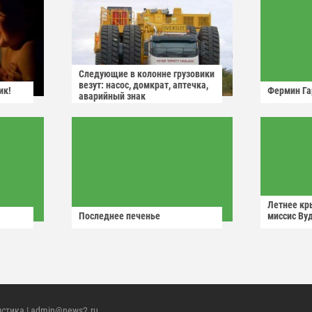
Следующие в колонне грузовики
везут: насос, домкрат, аптечка,
ик!
Фермин Га
аварийный знак
Летнее кр
Последнее печенье
миссис Ву
истика
| admin@news2.ru