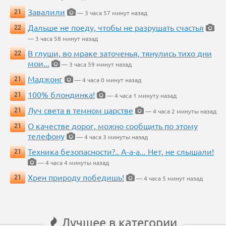
Завалили
21
— 3 часа 57 минут назад
Дальше не поеду, чтобы не разрушать счастья
22
— 3 часа 58 минут назад
В глуши, во мраке заточенья, тянулись тихо дни
22
мои...
— 3 часа 59 минут назад
Маджонг
21
— 4 часа 0 минут назад
100% блондинка!
21
— 4 часа 1 минуту назад
Луч света в темном царстве
21
— 4 часа 2 минуты назад
О качестве дорог, можно сообщить по этому
21
телефону
— 4 часа 3 минуты назад
Техника безопасности?.. А-а-а... Нет, не слышали!
21
— 4 часа 4 минуты назад
Хрен природу победишь!
21
— 4 часа 5 минут назад
Лучшее в категории