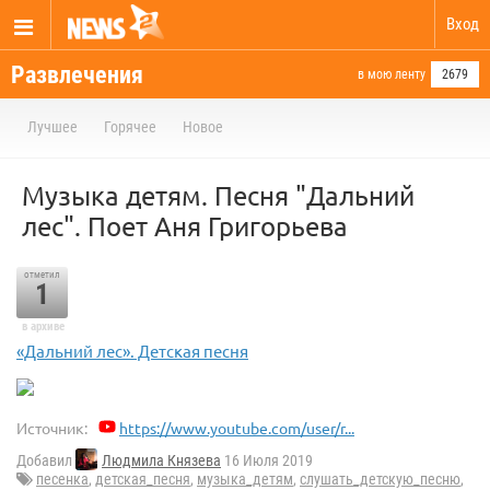
Вход
Развлечения
в мою ленту
2679
Лучшее
Горячее
Новое
Музыка детям. Песня "Дальний
лес". Поет Аня Григорьева
отметил
1
в архиве
«Дальний лес». Детская песня
Источник:
https://www.youtube.com/user/r...
Добавил
Людмила Князева
16 Июля 2019
песенка
,
детская_песня
,
музыка_детям
,
слушать_детскую_песню
,