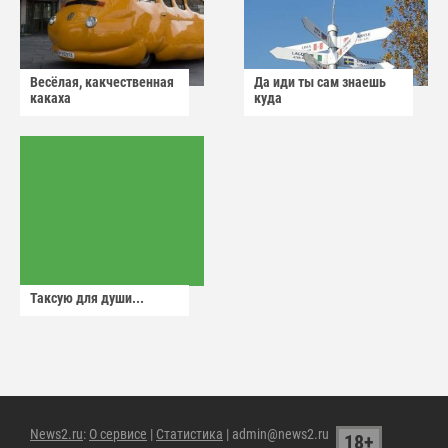
Весёлая, какчественная
Да иди ты сам знаешь
какаха
куда
Таксую для души...
News2.ru
:
О сервисе
|
Статистика
| admin@news2.ru
18+