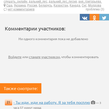
слушать_онлайн
,
дальний_лес
,
дальний_лес_песня
,
аня_григорьева.
Сша
,
Украина
,
Россия
,
Беларусь
,
Казахстан
,
Канада
,
Снг
,
Молдова
нет комментариев
проблема (3)
Комментарии участников:
Ни одного комментария пока не добавлено
Войдите
или
станьте участником
, чтобы комментировать
Также смотрите:
- Ты иди, иди на работу. Я за тебя посплю
21
— 3
часа 57 минут назад