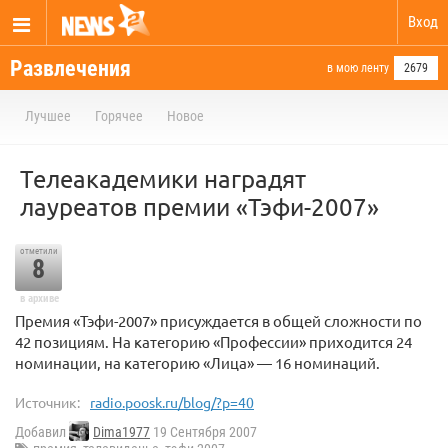
Вход
Развлечения
в мою ленту
2679
Лучшее
Горячее
Новое
Телеакадемики наградят
лауреатов премии «Тэфи-2007»
отметили
8
в архиве
Премия «Тэфи-2007» присуждается в общей сложности по
42 позициям. На категорию «Профессии» приходится 24
номинации, на категорию «Лица» — 16 номинаций.
Источник:
radio.poosk.ru/blog/?p=40
Добавил
Dima1977
19 Сентября 2007