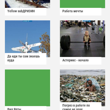
Yellow subДРИЗИН
Работа мечты
Да иди ты сам знаешь
куда
Астерикс - начало
Погряз в работе по
Вид Ялты
самое не хочу