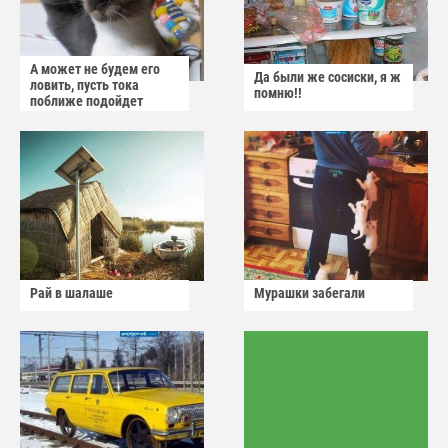
А может не будем его
Да были же сосиски, я ж
ловить, пусть тока
помню!!
поближе подойдет
Рай в шалаше
Мурашки забегали