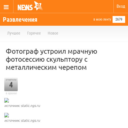
Вход
Развлечения
в мою ленту
2679
Лучшее
Горячее
Новое
Фотограф устроил мрачную
фотосессию скульптору с
металлическим черепом
отметили
4
в архиве
источник: static.ngs.ru
источник: static.ngs.ru