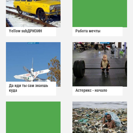
Yellow subДРИЗИН
Работа мечты
Да иди ты сам знаешь
куда
Астерикс - начало