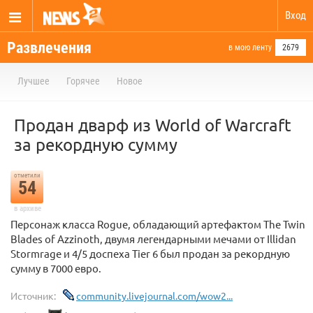
Вход
Развлечения
в мою ленту
2679
Лучшее
Горячее
Новое
Продан дварф из World of Warcraft
за рекордную сумму
отметили
54
в архиве
Персонаж класса Rogue, обладающий артефактом The Twin
Blades of Azzinoth, двумя легендарными мечами от Illidan
Stormrage и 4/5 доспеха Tier 6 был продан за рекордную
сумму в 7000 евро.
Источник:
community.livejournal.com/wow2...