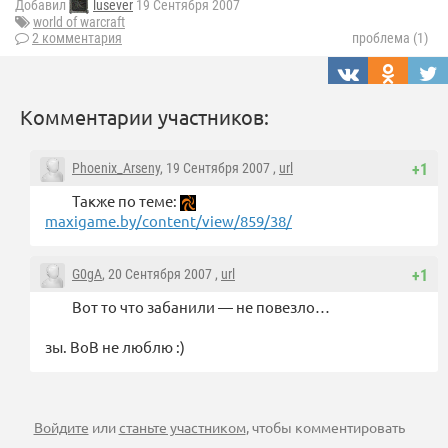
Добавил
lusever
19 Сентября 2007
world of warcraft
2 комментария
проблема (1)
Комментарии участников:
Phoenix_Arseny
, 19 Сентября 2007 ,
url
+1
Tакже по теме:
maxigame.by/content/view/859/38/
G0gA
, 20 Сентября 2007 ,
url
+1
Вот то что забанили — не повезло…
зы. ВоВ не люблю :)
Войдите
или
станьте участником
, чтобы комментировать