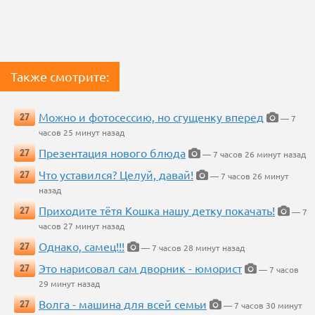
Также смотрите:
Можно и фотосессию, но сгущенку вперед
27
— 7
часов 25 минут назад
Презентация нового блюда
27
— 7 часов 26 минут назад
Что уставился? Целуй, давай!
27
— 7 часов 26 минут
назад
Приходите тётя Кошка нашу детку покачать!
27
— 7
часов 27 минут назад
Однако, самец!!!
27
— 7 часов 28 минут назад
Это нарисовал сам дворник - юморист
27
— 7 часов
29 минут назад
Волга - машина для всей семьи
27
— 7 часов 30 минут