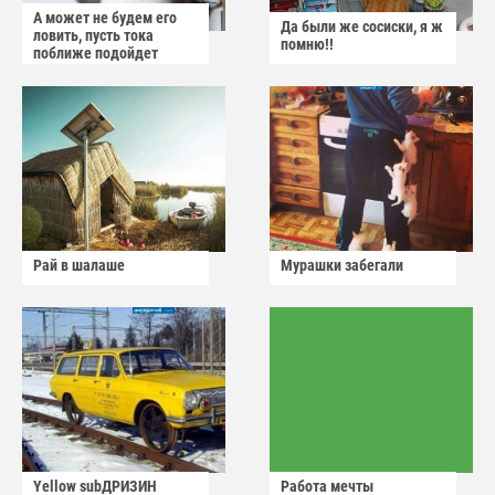
А может не будем его
Да были же сосиски, я ж
ловить, пусть тока
помню!!
поближе подойдет
Рай в шалаше
Мурашки забегали
Yellow subДРИЗИН
Работа мечты