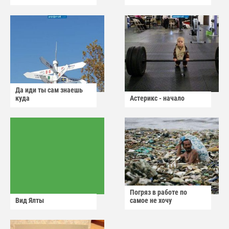
Да иди ты сам знаешь
куда
Астерикс - начало
Погряз в работе по
Вид Ялты
самое не хочу