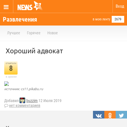
Вход
Развлечения
в мою ленту
2679
Лучшее
Горячее
Новое
Хороший адвокат
отметили
8
в архиве
источник: cs11.pikabu.ru
Добавил
buzzim
12 Июля 2019
нет комментариев