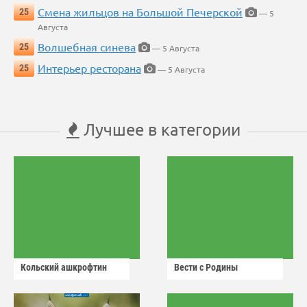
Смена жильцов на Большой Печерской
25
— 5
Августа
Волшебная синева
25
— 5 Августа
Интерьер ресторана
25
— 5 Августа
Лучшее в категории
Кольский ашкрофтин
Вести с Родины