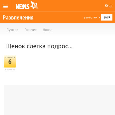
Вход
Развлечения
в мою ленту
2679
Лучшее
Горячее
Новое
Щенок слегка подрос...
отметили
6
в архиве