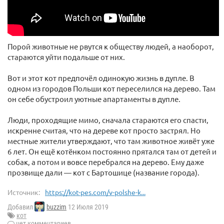
Порой животные не рвутся к обществу людей, а наоборот,
стараются уйти подальше от них.
Вот и этот кот предпочёл одинокую жизнь в дупле. В
одном из городов Польши кот переселился на дерево. Там
он себе обустроил уютные апартаменты в дупле.
Люди, проходящие мимо, сначала стараются его спасти,
искренне считая, что на дереве кот просто застрял. Но
местные жители утверждают, что там животное живёт уже
6 лет. Он ещё котёнком постоянно прятался там от детей и
собак, а потом и вовсе перебрался на дерево. Ему даже
прозвище дали — кот с Бартошице (название города).
Источник:
https://kot-pes.com/v-polshe-k...
Добавил
buzzim
12 Июля 2019
кот
нет комментариев