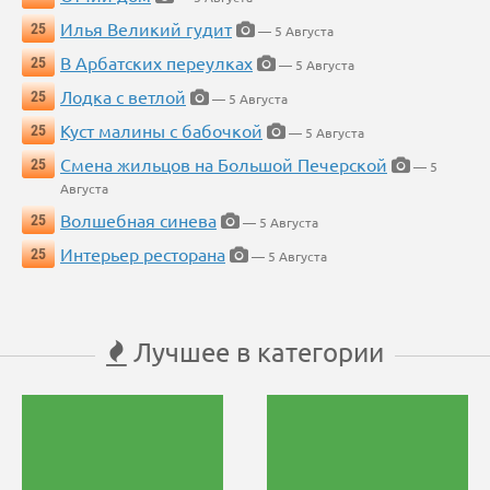
Илья Великий гудит
25
— 5 Августа
В Арбатских переулках
25
— 5 Августа
Лодка с ветлой
25
— 5 Августа
Куст малины с бабочкой
25
— 5 Августа
Смена жильцов на Большой Печерской
25
— 5
Августа
Волшебная синева
25
— 5 Августа
Интерьер ресторана
25
— 5 Августа
Лучшее в категории