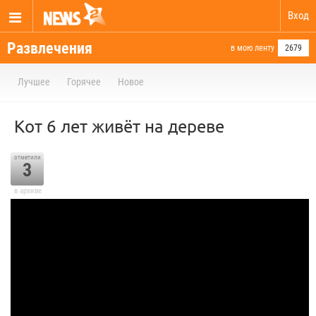
Вход
Развлечения
в мою ленту
2679
Лучшее
Горячее
Новое
Кот 6 лет живёт на дереве
отметили
3
в архиве