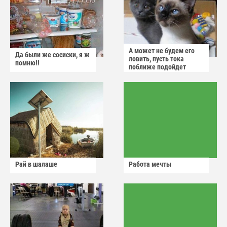
А может не будем его
Да были же сосиски, я ж
ловить, пусть тока
помню!!
поближе подойдет
Рай в шалаше
Работа мечты