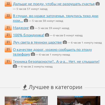
Дальше не поеду, чтобы не разрушать счастья
22
— 5 часов 57 минут назад
В глуши, во мраке заточенья, тянулись тихо дни
22
мои...
— 5 часов 58 минут назад
Маджонг
21
— 5 часов 59 минут назад
100% блондинка!
21
— 6 часов 0 минут назад
Луч света в темном царстве
21
— 6 часов 1 минуту назад
О качестве дорог, можно сообщить по этому
21
телефону
— 6 часов 1 минуту назад
Техника безопасности?.. А-а-а... Нет, не слышали!
21
— 6 часов 2 минуты назад
Лучшее в категории