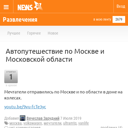
Вход
Развлечения
в мою ленту
2679
Лучшее
Горячее
Новое
Автопутешествие по Москве и
Московской области
отметил
1
в архиве
Мечтатели отправились по Москве и по области в доме на
колесах.
youtu.be/9vu-fcTe3yc
Добавил
Вячеслав Зарудний
7 Июля 2019
москва
,
volkswagen
,
мечтатели
,
ultramtq
,
vanlife
нет комментариев
проблема (4)