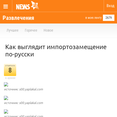
Вход
Развлечения
в мою ленту
2679
Лучшее
Горячее
Новое
Как выглядит импортозамещение
по-русски
отметили
8
в архиве
источник: s00.yaplakal.com
источник: s00.yaplakal.com
источник: s00.yaplakal.com