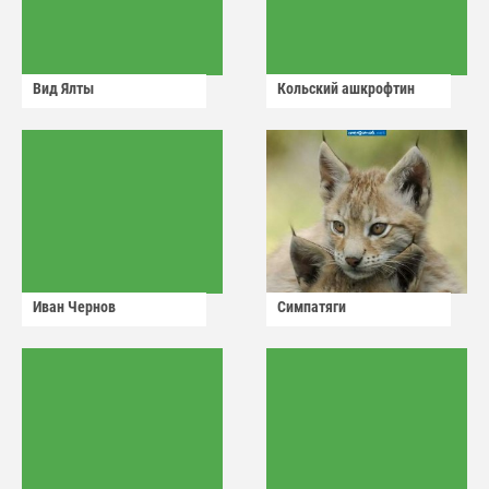
Вид Ялты
Кольский ашкрофтин
Иван Чернов
Симпатяги