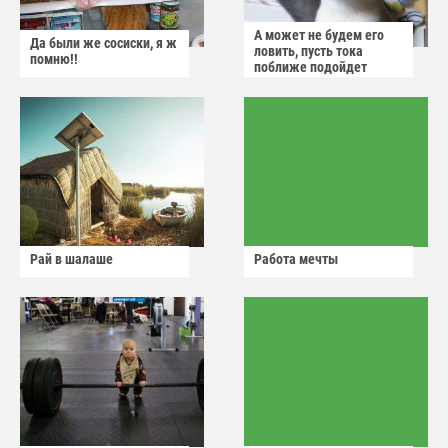
А может не будем его
Да были же сосиски, я ж
ловить, пусть тока
помню!!
поближе подойдет
Рай в шалаше
Работа мечты