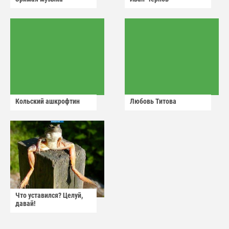
Кольский ашкрофтин
Любовь Титова
Что уставился? Целуй,
давай!