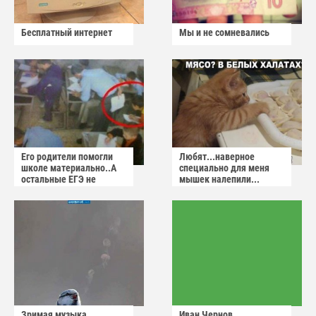
Бесплатный интернет
Мы и не сомневались
Его родители помогли
Любят...наверное
школе материально..А
специально для меня
остальные ЕГЭ не
мышек налепили...
сдадут
Зримая музыка
Иван Чернов