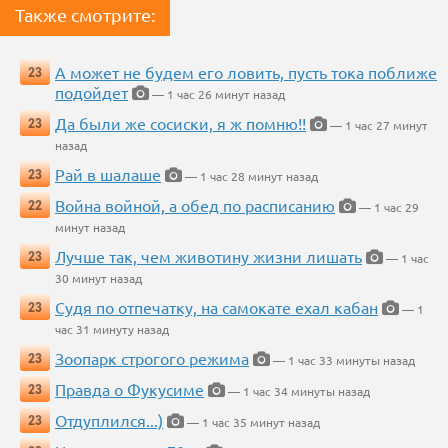
Также смотрите:
А может не будем его ловить, пусть тока поближе
23
подойдет
— 1 час 26 минут назад
Да были же сосиски, я ж помню!!
23
— 1 час 27 минут
назад
Рай в шалаше
23
— 1 час 28 минут назад
Война войной, а обед по расписанию
22
— 1 час 29
минут назад
Лучше так, чем животину жизни лишать
23
— 1 час
30 минут назад
Судя по отпечатку, на самокате ехал кабан
23
— 1
час 31 минуту назад
Зоопарк строгого режима
23
— 1 час 33 минуты назад
Правда о Фукусиме
23
— 1 час 34 минуты назад
Отдуплился...)
23
— 1 час 35 минут назад