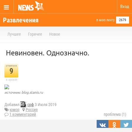
Вход
Развлечения
в мою ленту
2679
Лучшее
Горячее
Новое
Невиновен. Однозначно.
отметили
9
в архиве
источник: blog.stanis.ru
Добавил
срф
3 Июля 2019
юмор
Россия
1 комментарий
проблема (1)