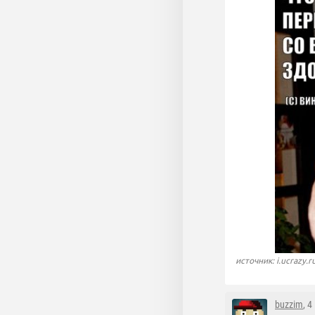
источник: i.ucrazy.r
buzzim
, 