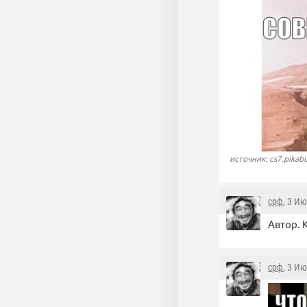
источник: cs7.pikab
срф
, 3 И
Автор. 
срф
, 3 И