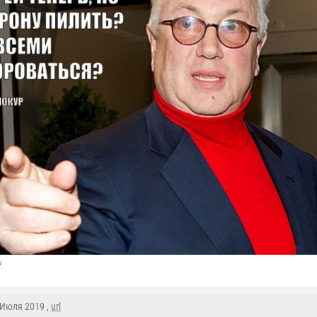
u
4 Июля 2019 ,
url