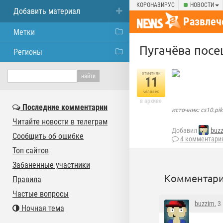
КОРОНАВИРУС
НОВОСТИ
Добавить материал
Развлеч
Метки
Пугачёва посе
Регионы
отметили
11
человек
в архиве
Последние комментарии
источник: cs10.pik
Читайте новости в телеграм
Добавил
buz
Сообщить об ошибке
4 комментари
Топ сайтов
Забаненные участники
Комментари
Правила
Частые вопросы
buzzim
, 
Ночная тема