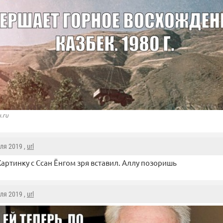
u.ru
юля 2019 ,
url
Картинку с Ссан Ёнгом зря вставил. Аллу позоришь
юля 2019 ,
url