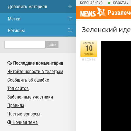
КОРОНАВИРУС
НОВОСТИ
Добавить материал
Развлеч
Метки
Зеленский иде
Регионы
отметили
10
человек
в архиве
Последние комментарии
Читайте новости в телеграм
Сообщить об ошибке
Топ сайтов
Забаненные участники
Правила
Частые вопросы
Ночная тема