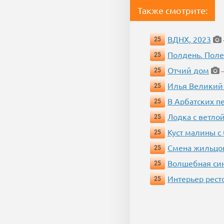
Также смотрите:
ВДНХ, 2023
25
Полдень. Пол
25
Отчий дом
25
—
Илья Великий
25
В Арбатских п
25
Лодка с ветло
25
Куст малины с
25
Смена жильцо
25
Волшебная си
25
Интерьер рест
25