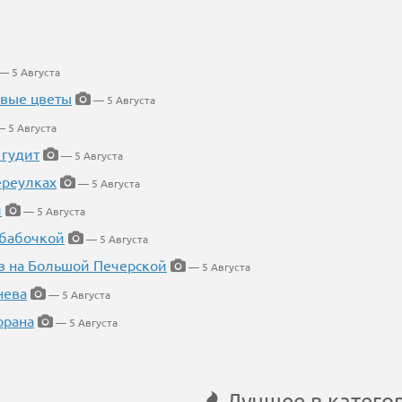
— 5 Августа
евые цветы
— 5 Августа
 5 Августа
 гудит
— 5 Августа
ереулках
— 5 Августа
й
— 5 Августа
 бабочкой
— 5 Августа
в на Большой Печерской
— 5 Августа
нева
— 5 Августа
орана
— 5 Августа
Лучшее в катего