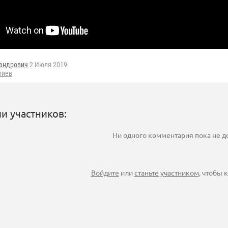
андрович
2 Июля 2019
риев
и участников:
Ни одного комментария пока не 
Войдите
или
станьте участником
, чтобы