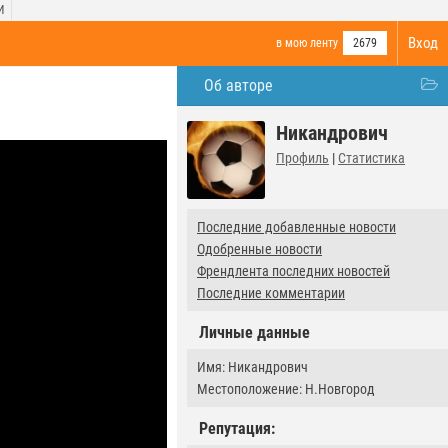
И
Вход
в мою ленту
2679
Об авторе
Никандрович
Профиль
|
Статистика
Последние добавленные новости
Одобренные новости
Френдлента последних новостей
Последние комментарии
Личные данные
Имя: Никандрович
Местоположение: Н.Новгород
Репутация: