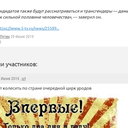
андидатов также будут рассматриваться и трансгендеры — дам
 сильной половине человечества»,
— заверил он.
ttps://www.5-tv.ru/news/25589...
.Путин
29 Июня 2019
я
и участников:
9 Июня 2019 ,
url
т колесить по стране очередной цирк уродов