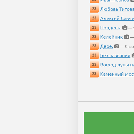
Любовь Титов
23
Алексей Савч
23
Полдень.
23
— 5
Келейник
23
— 
Двое.
23
— 5 час
Без названия
23
Восход луны н
23
Каменный мос
23