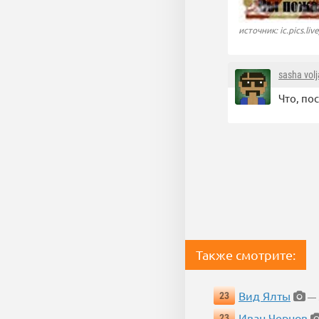
источник: ic.pics.liv
sasha volj
Что, по
Также смотрите:
Вид Ялты
23
— 5
Иван Чернов
23