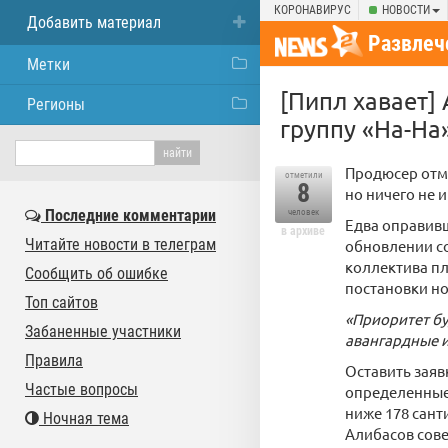
КОРОНАВИРУС
НОВОСТИ
Добавить материал
Развлеч
Метки
[Пипл хавает]
Регионы
группу «На-На
Продюсер отме
отметили
8
но ничего не 
Последние комментарии
человек
Едва оправивш
в архиве
Читайте новости в телеграм
обновлении со
коллектива пл
Сообщить об ошибке
постановки н
Топ сайтов
«Приоритет бу
Забаненные участники
авангардные и
Правила
Оставить заяв
Частые вопросы
определенные 
ниже 178 сант
Ночная тема
Алибасов сове