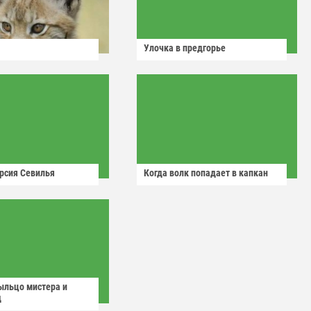
Улочка в предгорье
рсия Севилья
Когда волк попадает в капкан
ыльцо мистера и
д