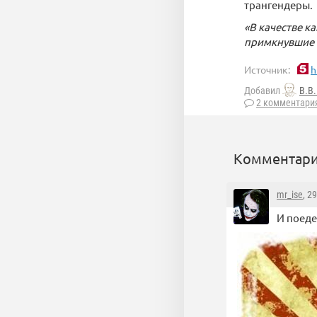
трангендеры.
«В качестве к
примкнувшие к
Источник:
h
Добавил
В.В
2 комментари
Комментари
mr_ise
, 2
И поеде