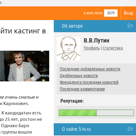
И
Вход
в мою ленту
2679
Об авторе
йти кастинг в
В.В.Путин
Профиль
|
Статистика
Последние добавленные новости
Одобренные новости
Френдлента последних новостей
Последние комментарии
ве очень смелые и
Репутация:
и Каримович.
. К кандидатам есть
о 25 лет, ростом не
. Однако Бари
О сайте 5-tv.ru
й группы вошли