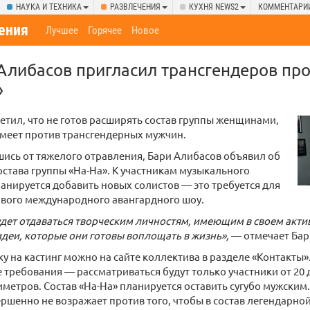
НАУКА И ТЕХНИКА
РАЗВЛЕЧЕНИЯ
КУХНЯ NEWS2
КОММЕНТАРИ
ения
Лучшее
Горячее
Новое
 Алибасов пригласил трансгендеров про
»
тил, что не готов расширять состав группы женщинами,
имеет против трансгендерных мужчин.
ись от тяжелого отравления, Бари Алибасов объявил об
става группы «На-На». К участникам музыкального
анируется добавить новых солистов — это требуется для
ового международного авангардного шоу.
дет отдаваться творческим личностям, имеющим в своем акти
деи, которые они готовы воплощать в жизнь»,
— отмечает Бар
ку на кастинг можно на сайте коллектива в разделе «Контакты»
требования — рассматриваться будут только участники от 20 д
иметров. Состав «На-На» планируется оставить сугубо мужским
ршенно не возражает против того, чтобы в состав легендарно