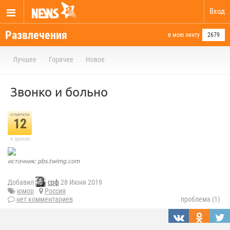
Вход
Развлечения
в мою ленту
2679
Лучшее
Горячее
Новое
Звонко и больно
отметили
12
в архиве
источник: pbs.twimg.com
Добавил
срф
28 Июня 2019
юмор
Россия
нет комментариев
проблема (1)