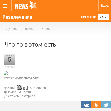
Вход
Развлечения
в мою ленту
2679
Лучшее
Горячее
Новое
Что-то в этом есть
отметили
5
в архиве
источник: pbs.twimg.com
Добавил
срф
27 Июня 2019
юмор
Россия
нет комментариев