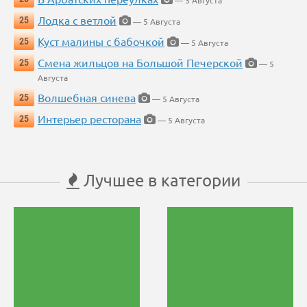
— 5 Августа
Лодка с ветлой
25
— 5 Августа
Куст малины с бабочкой
25
— 5 Августа
Смена жильцов на Большой Печерской
25
— 5
Августа
Волшебная синева
25
— 5 Августа
Интерьер ресторана
25
— 5 Августа
Лучшее в категории