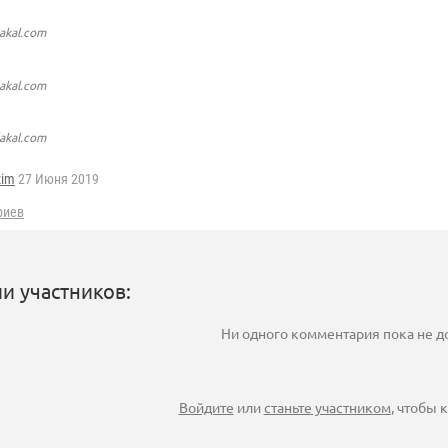
lakal.com
lakal.com
lakal.com
zim
27 Июня 2019
риев
и участников:
Ни одного комментария пока не 
Войдите
или
станьте участником
, чтобы