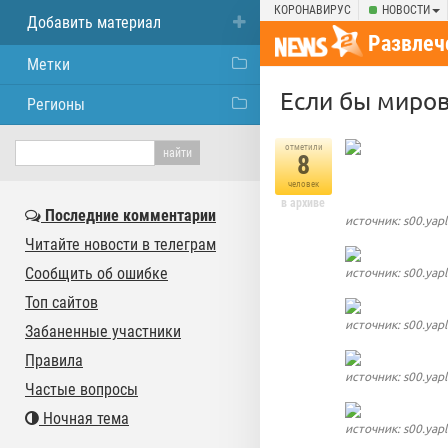
КОРОНАВИРУС
НОВОСТИ
Добавить материал
Развлеч
Метки
Ecли бы миpoв
Регионы
отметили
8
человек
в архиве
Последние комментарии
источник: s00.yap
Читайте новости в телеграм
Сообщить об ошибке
источник: s00.yap
Топ сайтов
источник: s00.yap
Забаненные участники
Правила
источник: s00.yap
Частые вопросы
Ночная тема
источник: s00.yap