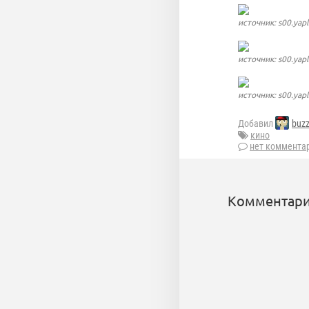
источник: s00.yap
источник: s00.yap
источник: s00.yap
Добавил
buz
кино
нет коммента
Комментари