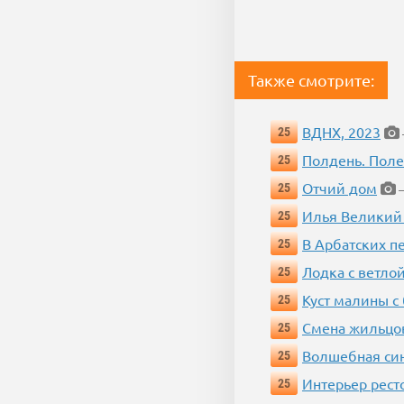
Также смотрите:
ВДНХ, 2023
25
Полдень. Пол
25
Отчий дом
25
—
Илья Великий
25
В Арбатских п
25
Лодка с ветло
25
Куст малины с
25
Смена жильцо
25
Волшебная си
25
Интерьер рест
25