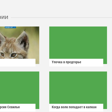
рии
Улочка в предгорье
рсия Севилья
Когда волк попадает в капкан