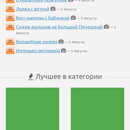
— 5 Августа
Лодка с ветлой
25
— 5 Августа
Куст малины с бабочкой
25
— 5 Августа
Смена жильцов на Большой Печерской
25
— 5
Августа
Волшебная синева
25
— 5 Августа
Интерьер ресторана
25
— 5 Августа
Лучшее в категории