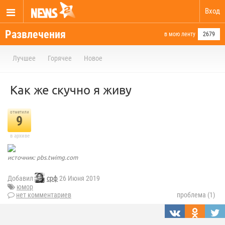
Вход
Развлечения
в мою ленту
2679
Лучшее
Горячее
Новое
Как же скучно я живу
отметили
9
в архиве
источник: pbs.twimg.com
Добавил
срф
26 Июня 2019
юмор
нет комментариев
проблема (1)