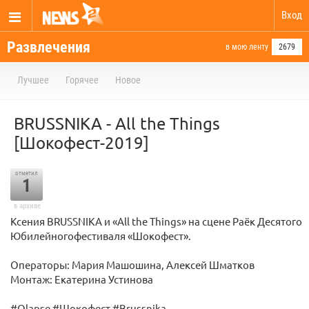
Вход
Развлечения
в мою ленту
2679
Лучшее
Горячее
Новое
BRUSSNIKA - All the Things
[Шокофест-2019]
отметил
1
в архиве
Ксения BRUSSNIKA и «All the Things» на сцене Раёк Десятого
Юбилейногофестиваля «Шокофест».
Операторы: Мария Машошина, Алексей Шматков
Монтаж: Екатерина Устинова
#Qlapse #Шокофест #Brussnika