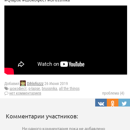
Добавил
Dihlofozzz
26 Июня 2019
шокофест
,
q-lapse
,
brussnika
,
all the things
нет комментариев
проблема (4)
Комментарии участников:
Ни одного комментария пока не добавлено