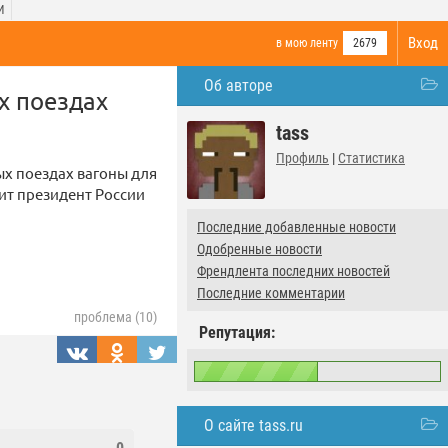
И
Вход
в мою ленту
2679
Об авторе
х поездах
tass
Профиль
|
Статистика
х поездах вагоны для
ит президент России
Последние добавленные новости
Одобренные новости
Френдлента последних новостей
Последние комментарии
проблема (10)
Репутация:
О сайте tass.ru