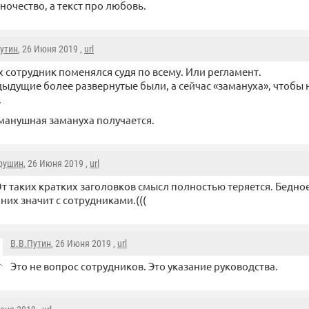
ночество, а текст про любовь.
утин
, 26 Июня 2019 ,
url
х сотрудник поменялся судя по всему. Или регламент.
ыдущие более развернутые были, а сейчас «замануха», чтобы н
.
манушная замануха получается.
рушин
, 26 Июня 2019 ,
url
т таких кратких заголовков смысл полностью теряется. Бедное
 них значит с сотрудниками.(((
В.В.Путин
, 26 Июня 2019 ,
url
Это не вопрос сотрудников. Это указание руководства.