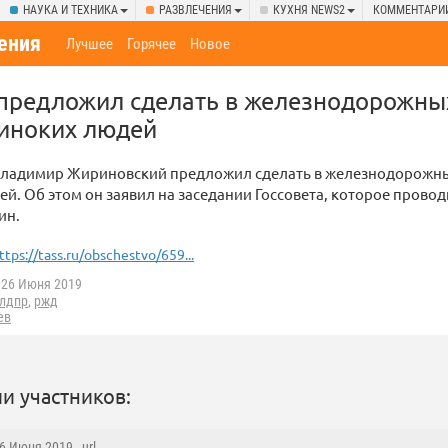
НАУКА И ТЕХНИКА
РАЗВЛЕЧЕНИЯ
КУХНЯ NEWS2
КОММЕНТАРИ
ения
Лучшее
Горячее
Новое
предложил сделать в железнодорожны
диноких людей
ладимир Жириновский предложил сделать в железнодорожны
й. Об этом он заявил на заседании Госсовета, которое провод
ин.
ttps://tass.ru/obschestvo/659...
26 Июня 2019
лдпр
,
ржд
ев
и участников:
26 Июня 2019 ,
url