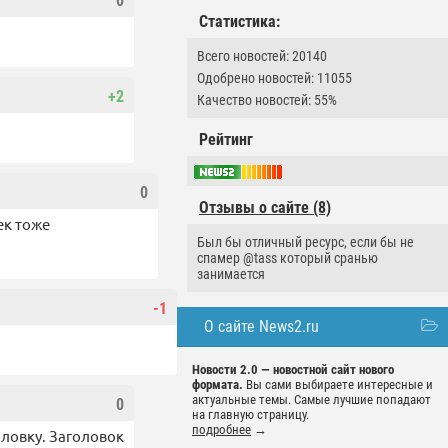
0
Статистика:
Всего новостей: 20140
Одобрено новостей: 11055
+2
Качество новостей: 55%
Рейтинг
0
Отзывы о сайте (8)
ек тоже
Был бы отличный ресурс, если бы не
спамер @tass который сранью
занимается
-1
О сайте News2.ru
Новости 2.0 — новостной сайт нового
формата.
Вы сами выбираете интересные и
актуальные темы. Самые лучшие попадают
0
на главную страницу.
подробнее
→
оловку. Заголовок