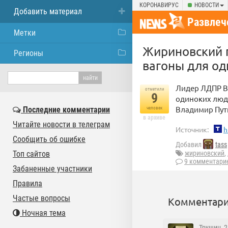
КОРОНАВИРУС
НОВОСТИ
Добавить материал
Развлеч
Метки
Жириновский 
Регионы
вагоны для о
Лидер ЛДПР В
отметили
9
одиноких люде
Владимир Пут
Последние комментарии
человек
в архиве
Читайте новости в телеграм
Источник:
h
Сообщить об ошибке
Добавил
tass
Топ сайтов
жириновский
,
9 комментари
Забаненные участники
Правила
Частые вопросы
Комментари
Ночная тема
Трушин
, 