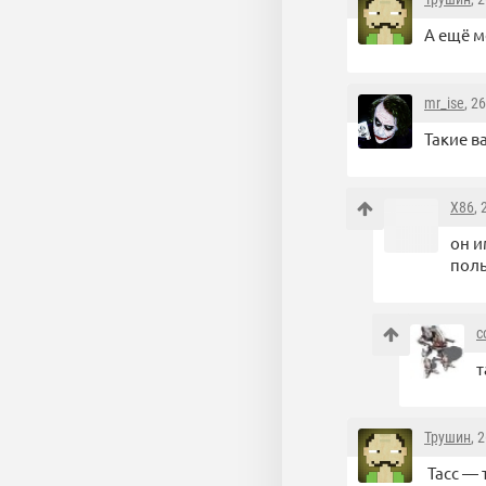
А ещё м
mr_ise
, 2
Такие в
X86
,
он и
поль
c
т
Трушин
, 
Тасс — 