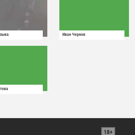
узыка
Иван Чернов
това
18+