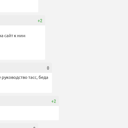
+2
а сайт к ним
0
 руководство тасс, беда
+2