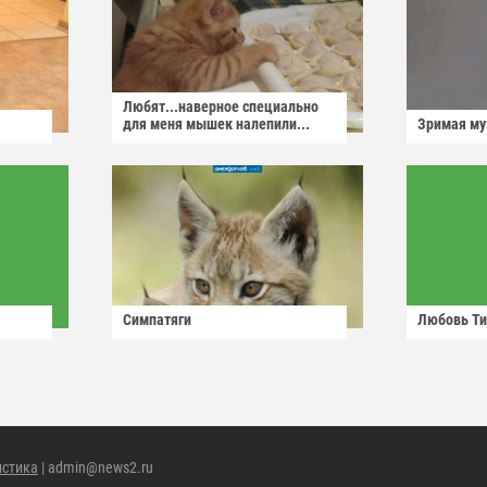
Любят...наверное специально
для меня мышек налепили...
Зримая м
Симпатяги
Любовь Ти
истика
| admin@news2.ru