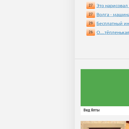
Это нарисовал
27
Волга - машин
27
Бесплатный ин
29
О....тёпленькая
26
Вид Ялты