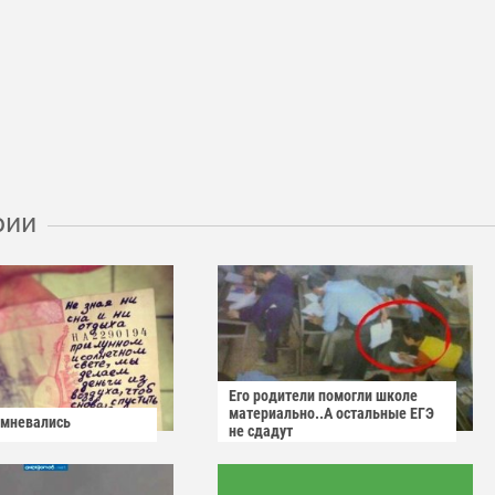
рии
Его родители помогли школе
материально..А остальные ЕГЭ
омневались
не сдадут