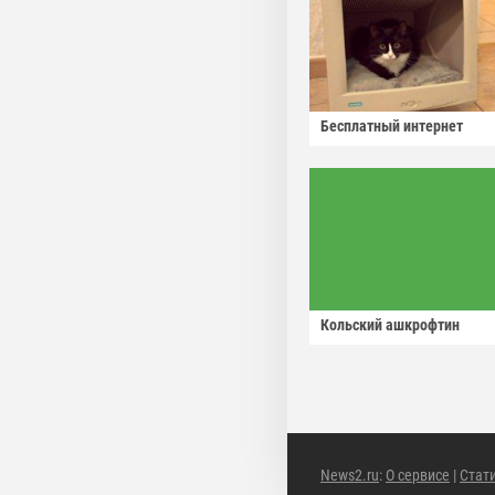
Бесплатный интернет
Кольский ашкрофтин
News2.ru
:
О сервисе
|
Стат