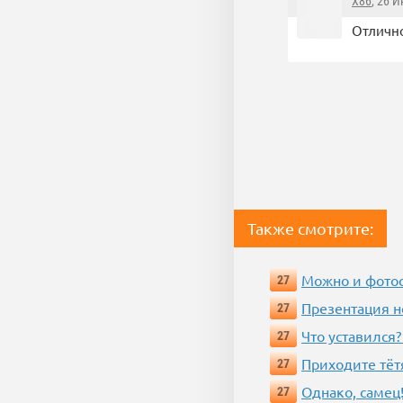
X86
, 26 
Отлично
Также смотрите:
Можно и фотос
27
Презентация 
27
Что уставился?
27
Приходите тёт
27
Однако, самец!
27