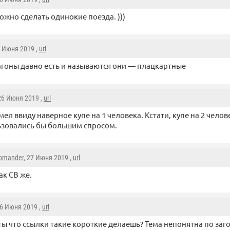
ожно сделать одинокие поезда. )))
6 Июня 2019 ,
url
агоны давно есть и называются они — плацкартные
 26 Июня 2019 ,
url
мел ввиду наверное купе на 1 человека. Кстати, купе на 2 челов
зовались бы большим спросом.
omander
, 27 Июня 2019 ,
url
ак СВ же.
26 Июня 2019 ,
url
ты что ссылки такие короткие делаешь? Тема непонятна по заг