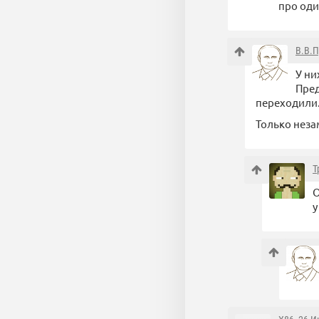
про оди
В.В.П
У ни
Пред
переходили
Только неза
Т
О
у