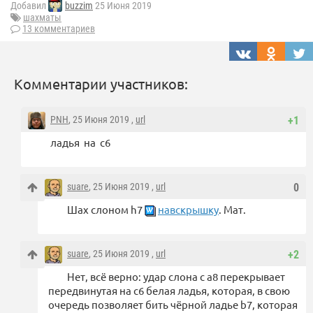
Добавил
buzzim
25 Июня 2019
шахматы
13 комментариев
Комментарии участников:
PNH
, 25 Июня 2019 ,
url
+1
ладья на с6
suare
, 25 Июня 2019 ,
url
0
Шах слоном h7
навскрышку
. Мат.
suare
, 25 Июня 2019 ,
url
+2
Нет, всё верно: удар слона с a8 перекрывает
передвинутая на с6 белая ладья, которая, в свою
очередь позволяет бить чёрной ладье b7, которая