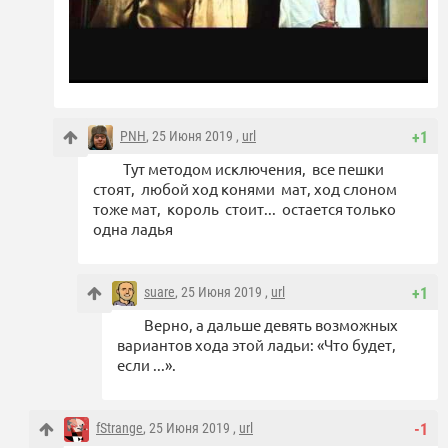
PNH
, 25 Июня 2019 ,
url
+1
Тут методом исключения, все пешки
стоят, любой ход конями мат, ход слоном
тоже мат, король стоит... остается только
одна ладья
suare
, 25 Июня 2019 ,
url
+1
Верно, а дальше девять возможных
вариантов хода этой ладьи: «Что будет,
если ...».
fStrange
, 25 Июня 2019 ,
url
-1