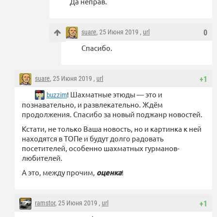
Да неправ.
suare
, 25 Июня 2019 ,
url
0
Спасибо.
suare
, 25 Июня 2019 ,
url
+1
! Шахматные этюды — это и
buzzim
познавательно, и развлекательно. Ждём
продолжения. Спасибо за новый поджанр новостей.
Кстати, не только Ваша новость, но и картинка к ней
находятся в ТОПе и будут долго радовать
посетителей, особенно шахматных гурманов-
любителей.
А это, между прочим,
оценка
!
ramstor
, 25 Июня 2019 ,
url
+1