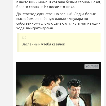
в настоящий момент связана белым слоном на a8,
белого слона на h7 после его шаха.
Да, этот ход единственно верный. Ладья белых
высвобождает чёрную ладью для удара по
собственному слону с целью оттянуть мат на один
ход и выиграть время.
Засланный у тебя казачок