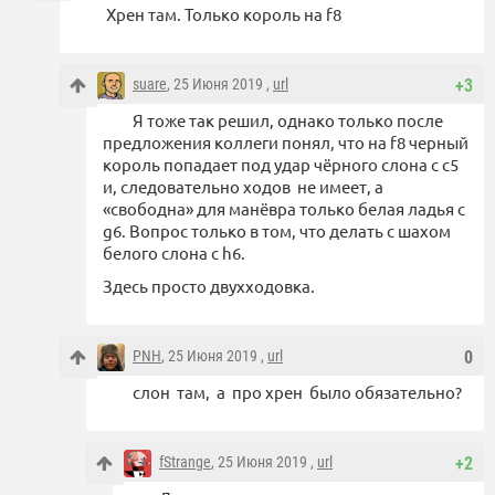
Хрен там. Только король на f8
suare
, 25 Июня 2019 ,
url
+3
Я тоже так решил, однако только после
предложения коллеги понял, что на f8 черный
король попадает под удар чёрного слона с с5
и, следовательно ходов не имеет, а
«свободна» для манёвра только белая ладья с
g6. Вопрос только в том, что делать с шахом
белого слона с h6.
Здесь просто двухходовка.
PNH
, 25 Июня 2019 ,
url
0
слон там, а про хрен было обязательно?
fStrange
, 25 Июня 2019 ,
url
+2