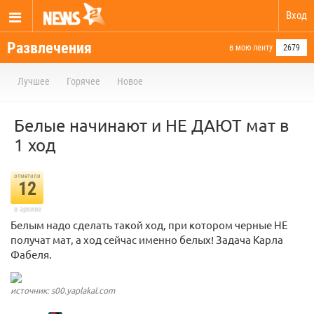
Вход
Развлечения
в мою ленту
2679
Лучшее
Горячее
Новое
Белые начинают и НЕ ДАЮТ мат в
1 ход
отметили
12
в архиве
Белым надо сделать такой ход, при котором черные НЕ
получат мат, а ход сейчас именно белых! Задача Карла
Фабеля.
источник: s00.yaplakal.com