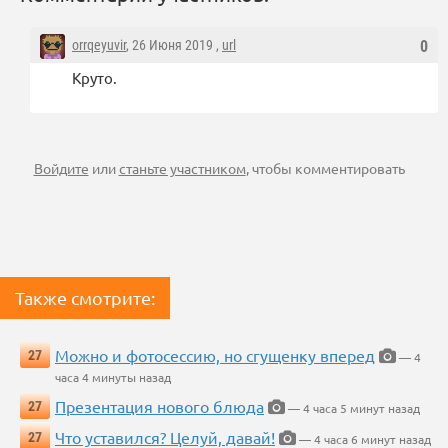
orrqeyuvir
, 26 Июня 2019 ,
url
0
Круто.
Войдите
или
станьте участником
, чтобы комментировать
Также смотрите:
Можно и фотосессию, но сгущенку вперед
27
— 4
часа 4 минуты назад
Презентация нового блюда
27
— 4 часа 5 минут назад
Что уставился? Целуй, давай!
27
— 4 часа 6 минут назад