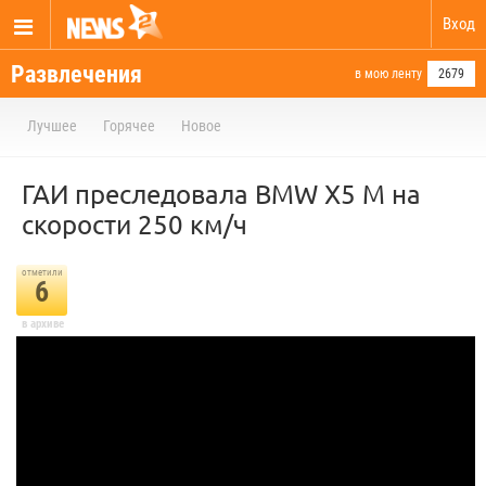
Вход
Развлечения
в мою ленту
2679
Лучшее
Горячее
Новое
ГАИ преследовала BMW X5 M на
скорости 250 км/ч
отметили
6
в архиве