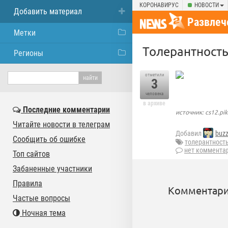
КОРОНАВИРУС
НОВОСТИ
Добавить материал
Развлеч
Метки
Толерантност
Регионы
отметили
3
человека
в архиве
Последние комментарии
источник: cs12.pik
Читайте новости в телеграм
Добавил
buz
Сообщить об ошибке
толерантност
нет коммента
Топ сайтов
Забаненные участники
Правила
Комментари
Частые вопросы
Ночная тема