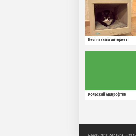
Бесплатный интернет
Кольский ашкрофтин
News2.ru
:
О сервисе
|
Стат