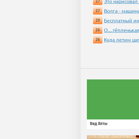
Это нарисовал
27
Волга - машин
27
Бесплатный ин
29
О....тёпленькая
26
Куда летим ш
26
Вид Ялты