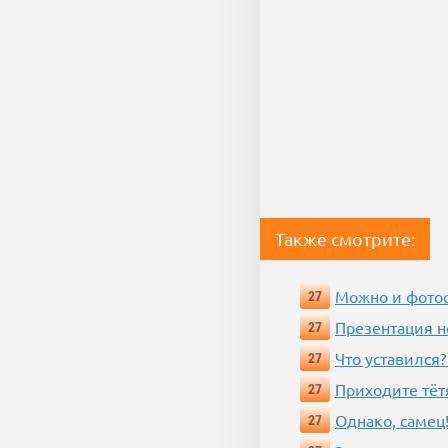
Также смотрите:
Можно и фотос
27
Презентация 
27
Что уставился?
27
Приходите тёт
27
Однако, самец!
27