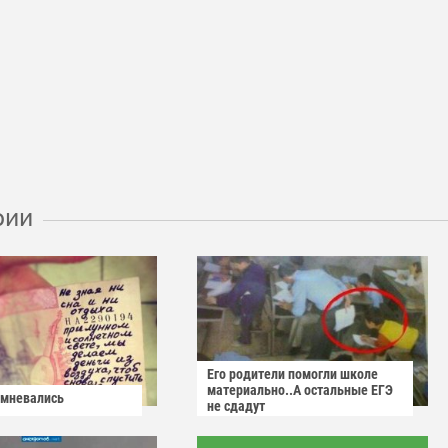
рии
Его родители помогли школе
материально..А остальные ЕГЭ
омневались
не сдадут