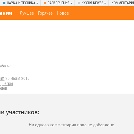
НАУКА И ТЕХНИКА
РАЗВЛЕЧЕНИЯ
КУХНЯ NEWS2
КОММЕНТАРИ
ения
Лучшее
Горячее
Новое
ь
abu.ru
zim
25 Июня 2019
ь
,
негры
риев
и участников:
Ни одного комментария пока не добавлено