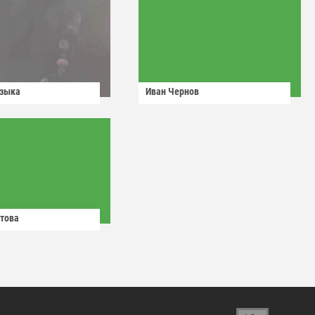
узыка
Иван Чернов
това