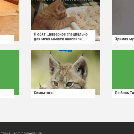
Любят...наверное специально
для меня мышек налепили...
Зримая м
Симпатяги
Любовь Ти
истика
| admin@news2.ru