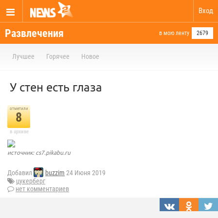
Вход
Развлечения
в мою ленту
2679
Лучшее
Горячее
Новое
У стен есть глаза
отметили
8
в архиве
источник: cs7.pikabu.ru
Добавил
buzzim
24 Июня 2019
цукерберг
нет комментариев