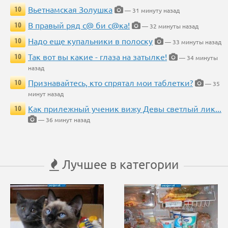
Вьетнамская Золушка
10
— 31 минуту назад
В правый ряд с@ би с@ка!
10
— 32 минуты назад
Надо еще купальники в полоску
10
— 33 минуты назад
Так вот вы какие - глаза на затылке!
10
— 34 минуты
назад
Признавайтесь, кто спрятал мои таблетки?
10
— 35
минут назад
Как прилежный ученик вижу Девы светлый лик...
10
— 36 минут назад
Лучшее в категории