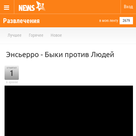
Вход
Развлечения
в мою ленту
2679
Лучшее
Горячее
Новое
Энсьерро - Быки против Людей
отметил
1
в архиве