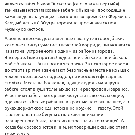
является забег быков Энсьерро (от слова «запертый») —
так называются массовые забеги с быками, проходящие
каждый день на улицах Памплоны во время Сен-Фермина.
Каждый день в 6.30 утра горожане просыпаются под
музыку оркестров.
А ровно в восемь доставленные накануне в город быки,
которые примут участие в вечерней корриде, выпускаются
из загона, устроенного в одном из районов города.
Энсьерро. Быки против Людей. Бои с быками. Бой быков.
Бой с быком — бык против человека. За некоторое время
до старта зрители занимают безопасные места на крышах
домов и козырьках подъездов, на киосках и фонарных
столбах. Места на балконах, идущих вдоль маршрута
забега, стоят внушительных денег, и распроданы заранее.
Участники забега, которыми могут стать все желающие,
одеваются в белые рубашки и красные повязки на шее, а в
руках держат свое единственное оружие — газету. Этой
газетой опытные бегуны отвлекают внимание
разъяренного быка, нацелившегося на их товарищей. А
когда бык развернется к ним, их товарищи оказывают им
ту же услугу.