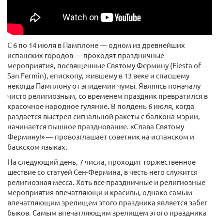
С 6 по 14 июля в Памплоне — одном из древнейших
испанских городов — проходят праздничные
мероприятия, посвященные Святому Фермину (Fiesta of
San Fermin), епископу, жившему в 13 веке и спасшему
некогда Памплону от эпидемии чумы. Являясь поначалу
чисто религиозным, со временем праздник превратился в
красочное народное гуляние. В полдень 6 июля, когда
раздается выстрел сигнальной ракеты с балкона мэрии,
начинается пышное празднование. «Слава Святому
Фермину!» — провозглашает советник на испанском и
баскском языках.
На следующий день, 7 числа, проходит торжественное
шествие со статуей Сен-Фермина, в честь него служится
религиозная месса. Хоть все праздничные и религиозные
мероприятия впечатляющи и красивы, однако самым
впечатляющим зрелищем этого праздника является забег
быков. Самым впечатляющим зрелищем этого праздника