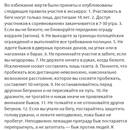
Во избежание жертв были приняты и опубликованы
следующие правила участия в энсьерро: 1. Участвовать в
беге могут только лица, достигшие 18 лет. 2. Доступ
участников к соревнованиям заканчивается в 7-30 утра. 3.
Если вы не бежите, не блокируйте переднюю ограду
корраля (загона). 4. Не выходите за границы полицейских
ограждений и выполняйте все требования полиции. 5. Не
ждите быков в дверных проемах домов, на углах или в
магазинах и барах. 6. Не принимайте участие в забеге, если
вы нездоровы. 7. Не держите ничего в руках, когда бежите.
Исключение может составлять лишь газета. 8. Помните, что
пробежать всю дистанцию невозможно, максимально
возможное расстояние, которое вы сможете пробежать,
составляет 50 метров. 9. Не останавливайтесь перед
другими бегунами и не пересекайте их путь. 10. Не
дразните, не трогайте и никак иначе не привлекайте
внимание быков. 11. Не толкайте и не отпихивайте других
бегунов. 12. Если вы упали на бегу, постарайтесь защитить
голову руками, и лежите неподвижно, пока быки не
пробегут. Неподвижно лежащую преграду бык постарается
перепрыгнуть, а не затоптать — бык против людей. К