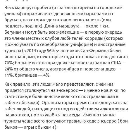
Весь маршрут пробега (от загона до арены по городским
улицам) огораживается деревянными барьерами из
брусьев, на которые достаточно легко залезть (или
подлезть под них). Длина маршрута — около 1 км.
Бегунами могут быть все желающие — в первую очередь
это члены местных клубов любителей корриды (которых
можно узнать по своеобразной униформе) и иностранные
туристы (в 2014 году 56% участников Сан-Фермина были
иностранцами, в некоторые годы этот показатель достигал
70%; больше всех на праздник съезжается граждан США —
24% от общего числа, австралийцев и новозеландцев —
11%, британцев — 4%.
Как правило, эти люди мало представляют, с чем им
придется столкнуться на энсьеррос — именно новички, по
статистике, в большинстве являются пострадавшими в
забеге с быками). Организаторы стремятся не допускать на
забег людей, находящихся под воздействием алкоголя или
наркотиков, но это удаётся не всегда. Именно пьяные
туристы чаще всего получают травмы в ходе энсьерро ( бои
быков — игры с быками ).