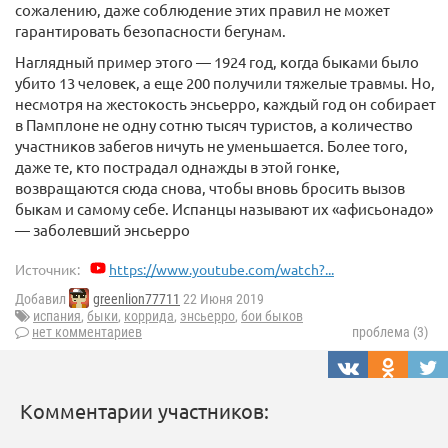
сожалению, даже соблюдение этих правил не может
гарантировать безопасности бегунам.
Наглядный пример этого — 1924 год, когда быками было
убито 13 человек, а еще 200 получили тяжелые травмы. Но,
несмотря на жестокость энсьерро, каждый год он собирает
в Памплоне не одну сотню тысяч туристов, а количество
участников забегов ничуть не уменьшается. Более того,
даже те, кто пострадал однажды в этой гонке,
возвращаются сюда снова, чтобы вновь бросить вызов
быкам и самому себе. Испанцы называют их «афисьонадо»
— заболевший энсьерро
Источник:
https://www.youtube.com/watch?...
Добавил
greenlion77711
22 Июня 2019
испания
,
быки
,
коррида
,
энсьерро
,
бои быков
нет комментариев
проблема (3)
Комментарии участников: