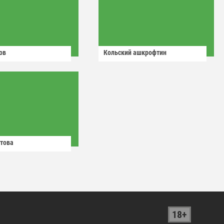
ов
Кольский ашкрофтин
това
18+