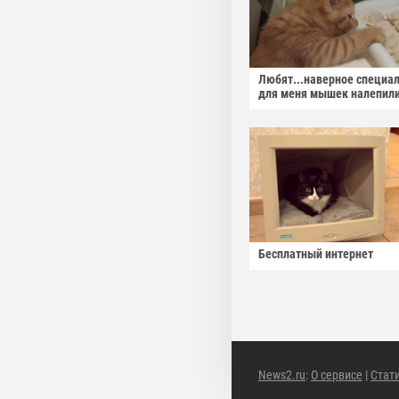
Любят...наверное специа
для меня мышек налепили
Бесплатный интернет
News2.ru
:
О сервисе
|
Стат