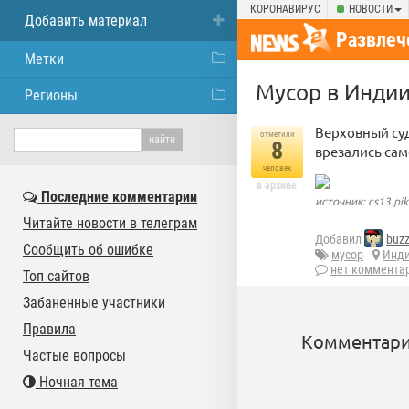
КОРОНАВИРУС
НОВОСТИ
Добавить материал
Развлеч
Метки
Мусор в Индии
Регионы
Верховный суд
отметили
8
врезались само
человек
в архиве
Последние комментарии
источник: cs13.pik
Читайте новости в телеграм
Добавил
buz
Сообщить об ошибке
мусор
Инд
нет коммента
Топ сайтов
Забаненные участники
Правила
Комментари
Частые вопросы
Ночная тема