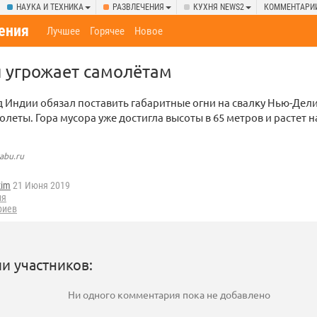
НАУКА И ТЕХНИКА
РАЗВЛЕЧЕНИЯ
КУХНЯ NEWS2
КОММЕНТАРИ
ения
Лучшее
Горячее
Новое
 угрожает самолётам
 Индии обязал поставить габаритные огни на свалку Нью-Дели,
леты. Гора мусора уже достигла высоты в 65 метров и растет на
abu.ru
zim
21 Июня 2019
ия
риев
и участников:
Ни одного комментария пока не добавлено