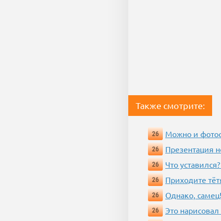
Также смотрите:
Можно и фотос
26
Презентация 
26
Что уставился?
26
Приходите тёт
26
Однако, самец!
26
Это нарисовал
26