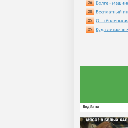
Волга - машин
26
Бесплатный ин
28
О....тёпленькая
25
Куда летим ш
25
Вид Ялты