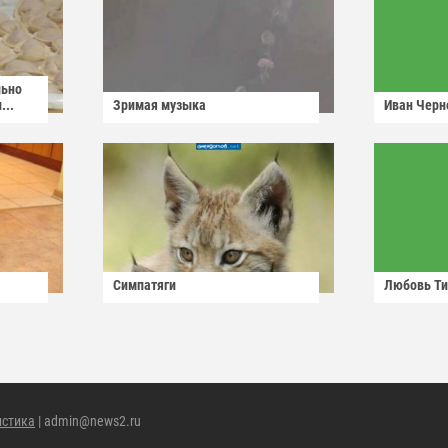
льно
...
Зримая музыка
Иван Черн
Симпатяги
Любовь Ти
истика
| admin@news2.ru