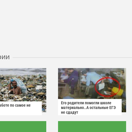
рии
Его родители помогли школе
аботе по самое не
материально..А остальные ЕГЭ
не сдадут