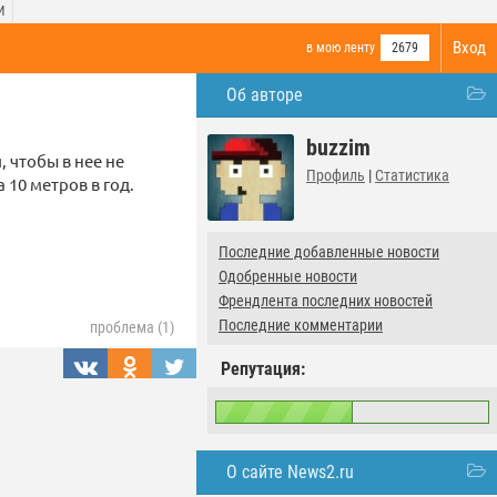
И
Вход
в мою ленту
2679
Об авторе
buzzim
 чтобы в нее не
Профиль
|
Статистика
 10 метров в год.
Последние добавленные новости
Одобренные новости
Френдлента последних новостей
Последние комментарии
проблема (1)
Репутация:
О сайте News2.ru