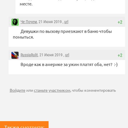
месте.
Че Почем
, 21 Июня 2019 ,
url
+2
Девушки по вызову приезжают в баню чтобы
помыться.
RussiaRulit
, 21 Июня 2019 ,
url
+2
Вроде как в америке за ужин платят оба, нет? :-)
Войдите
или
станьте участником
, чтобы комментировать
Также смотрите: