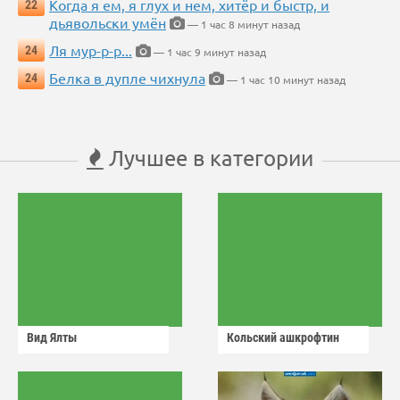
Когда я ем, я глух и нем, хитёр и быстр, и
22
дьявольски умён
— 1 час 8 минут назад
Ля мур-р-р...
24
— 1 час 9 минут назад
Белка в дупле чихнула
24
— 1 час 10 минут назад
Лучшее в категории
Вид Ялты
Кольский ашкрофтин