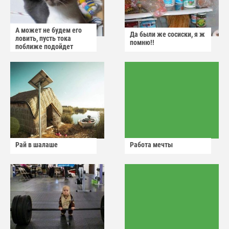
А может не будем его
Да были же сосиски, я ж
ловить, пусть тока
помню!!
поближе подойдет
Рай в шалаше
Работа мечты