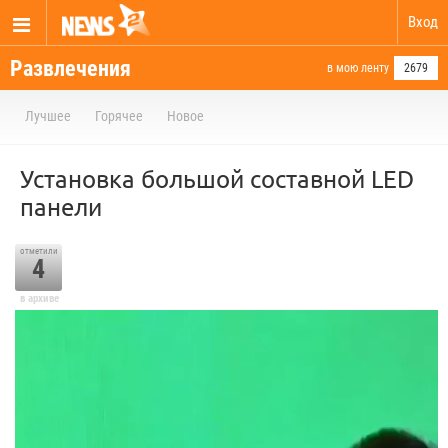
Вход
Развлечения
в мою ленту
2679
Лучшее
Горячее
Новое
Установка большой составной LED
панели
отметили
4
в архиве