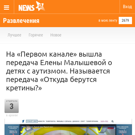
Вход
Развлечения
в мою ленту
2679
Лучшее
Горячее
Новое
На «Первом канале» вышла
передача Елены Малышевой о
детях с аутизмом. Называется
передача «Откуда берутся
кретины?»
отметили
3
в архиве