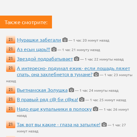
Также смотрите:
Мурашки забегали
21
— 1 час 20 минут назад
Аз есьм царь!!!
21
— 1 час 21 минуту назад
Звездой подрабатывает
21
— 1 час 22 минуты назад
А интересно- подумал ежик- если лошадь ляжет
21
спать, она захлебнется в тумане?
— 1 час 23 минуты
назад
Вьетнамская Золушка
21
— 1 час 24 минуты назад
В правый ряд с@ би с@ка!
21
— 1 час 25 минут назад
Надо еще купальники в полоску
21
— 1 час 26 минут
назад
Так вот вы какие - глаза на затылке!
21
— 1 час 27
минут назад