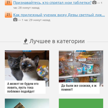
Признавайтесь, кто спрятал мои таблетки?
21
— 1
час 28 минут назад
Как прилежный ученик вижу Девы светлый лик...
21
— 1 час 29 минут назад
Лучшее в категории
А может не будем его
Да были же сосиски, я ж
ловить, пусть тока
помню!!
поближе подойдет