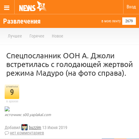
Вход
Развлечения
в мою ленту
2679
Лучшее
Горячее
Новое
Cпецпосланник ООН А. Джоли
встретилась с голодающей жертвой
режима Мадуро (на фото справа).
отметили
9
в архиве
источник: s00.yaplakal.com
Добавил
buzzim
13 Июня 2019
нет комментариев