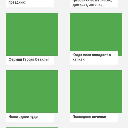
грузовики везут: насос,
праздник!
домкрат, аптечка,
аварийный знак
Когда волк попадает в
Фермин Гарсия Севилья
капкан
Новогоднее чудо
Последнее печенье