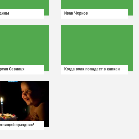
одины
Иван Чернов
рсия Севилья
Когда волк попадает в капкан
астоящий праздник!