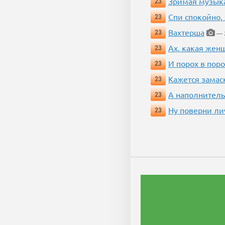
Зримая музык
23
Спи спокойно, 
23
Вахтерша
23
— 2
Ах, какая жен
23
И порох в поро
23
Кажется замас
23
А наполнитель
23
Ну поверни ли
23