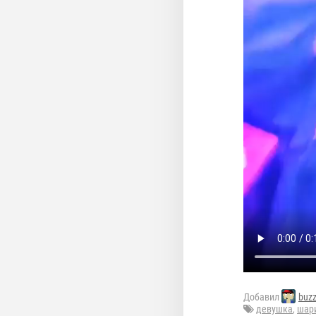
Добавил
buz
девушка
,
шар