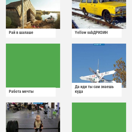
Рай в шалаше
Yellow subДРИЗИН
Да иди ты сам знаешь
Работа мечты
куда