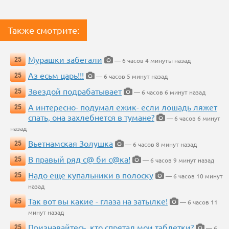
Также смотрите:
Мурашки забегали
25
— 6 часов 4 минуты назад
Аз есьм царь!!!
25
— 6 часов 5 минут назад
Звездой подрабатывает
25
— 6 часов 6 минут назад
А интересно- подумал ежик- если лошадь ляжет
25
спать, она захлебнется в тумане?
— 6 часов 6 минут
назад
Вьетнамская Золушка
25
— 6 часов 8 минут назад
В правый ряд с@ би с@ка!
25
— 6 часов 9 минут назад
Надо еще купальники в полоску
25
— 6 часов 10 минут
назад
Так вот вы какие - глаза на затылке!
25
— 6 часов 11
минут назад
Признавайтесь, кто спрятал мои таблетки?
25
— 6