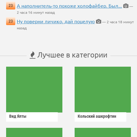
А наполнитель-то похоже холофайбер. Был...
23
—
2 часа 16 минут назад
Ну поверни личико, дай поцелую
23
— 2 часа 18 минут
назад
Лучшее в категории
Вид Ялты
Кольский ашкрофтин