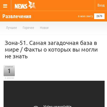
Вход
Развлечения
в мою ленту
2679
Лучшее
Горячее
Новое
Зона-51. Самая загадочная база в
мире / Факты о которых вы могли
не знать
отметил
1
в архиве