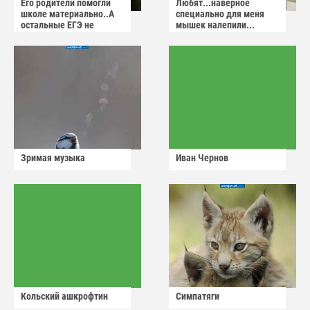
Его родители помогли
Любят...наверное
школе материально..А
специально для меня
остальные ЕГЭ не
мышек налепили...
сдадут
Зримая музыка
Иван Чернов
Кольский ашкрофтин
Симпатяги