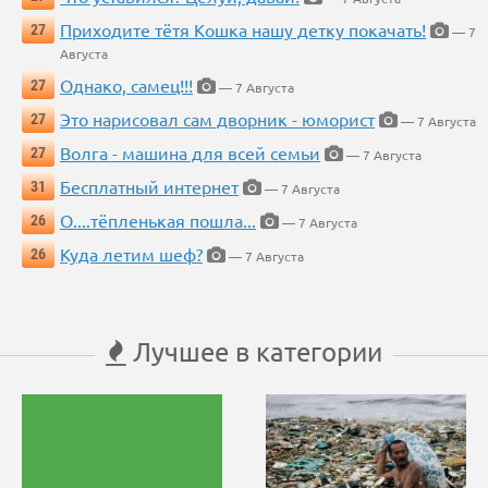
Приходите тётя Кошка нашу детку покачать!
27
— 7
Августа
Однако, самец!!!
27
— 7 Августа
Это нарисовал сам дворник - юморист
27
— 7 Августа
Волга - машина для всей семьи
27
— 7 Августа
Бесплатный интернет
31
— 7 Августа
О....тёпленькая пошла...
26
— 7 Августа
Куда летим шеф?
26
— 7 Августа
Лучшее в категории