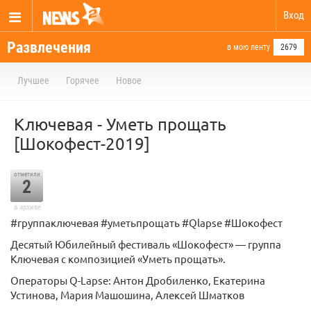
Вход
Развлечения
в мою ленту
2679
Лучшее
Горячее
Новое
Ключевая - Уметь прощать
[Шокофест-2019]
отметили
2
в архиве
#группаключевая #уметьпрощать #Qlapse #Шокофест
Десятый Юбилейный фестиваль «Шокофест» — группа
Ключевая с композицией «Уметь прощать».
Операторы Q-Lapse: Антон Дробиленко, Екатерина
Устинова, Мария Машошина, Алексей Шматков