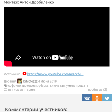
Монтаж: Антон Дробиленко
Источник:
https://www.youtube.com/watch?...
Добавил
Dihlofozzz
4 Июня 2019
софрино
,
шокофест
,
q-lapse
,
ключевая
,
уметь прощать
нет комментариев
проблема (2)
Комментарии участников: