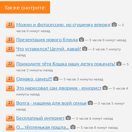
Также смотрите:
Можно и фотосессию, но сгущенку вперед
27
— 5
часов 0 минут назад
Презентация нового блюда
27
— 5 часов 0 минут назад
Что уставился? Целуй, давай!
27
— 5 часов 1 минуту
назад
Приходите тётя Кошка нашу детку покачать!
27
— 5
часов 2 минуты назад
Однако, самец!!!
27
— 5 часов 3 минуты назад
Это нарисовал сам дворник - юморист
27
— 5 часов 4
минуты назад
Волга - машина для всей семьи
27
— 5 часов 5 минут
назад
Бесплатный интернет
29
— 5 часов 6 минут назад
О....тёпленькая пошла...
26
— 5 часов 8 минут назад