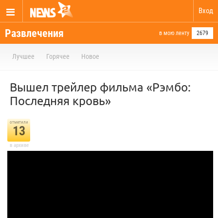
Вход
Развлечения
в мою ленту
2679
Лучшее
Горячее
Новое
Вышел трейлер фильма «Рэмбо:
Последняя кровь»
отметили
13
в архиве