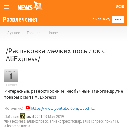
Вход
Развлечения
в мою ленту
2679
Лучшее
Горячее
Новое
/Распаковка мелких посылок с
AliExpress/
отметил
1
в архиве
Интересные, разносторонние, необычные и многие другие
товары с сайта AliExpress!
Источник:
https://www.youtube.com/watch?...
Добавил
suzi19921
29 Мая 2019
aliexpress
,
алиэкспресс
,
алиэкспресс товар
,
алиэкспресс покупка
,
aliexpress russia