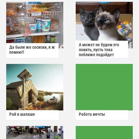
А может не будем его
Да были же сосиски, я ж
ловить, пусть тока
помню!!
поближе подойдет
Рай в шалаше
Работа мечты