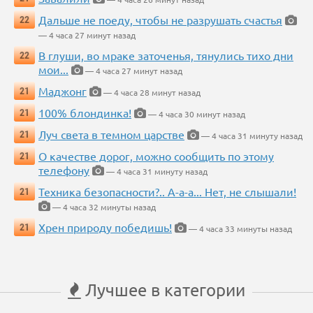
Дальше не поеду, чтобы не разрушать счастья
22
— 4 часа 27 минут назад
В глуши, во мраке заточенья, тянулись тихо дни
22
мои...
— 4 часа 27 минут назад
Маджонг
21
— 4 часа 28 минут назад
100% блондинка!
21
— 4 часа 30 минут назад
Луч света в темном царстве
21
— 4 часа 31 минуту назад
О качестве дорог, можно сообщить по этому
21
телефону
— 4 часа 31 минуту назад
Техника безопасности?.. А-а-а... Нет, не слышали!
21
— 4 часа 32 минуты назад
Хрен природу победишь!
21
— 4 часа 33 минуты назад
Лучшее в категории