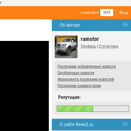
И
Вход
в мою ленту
2679
Об авторе
ramstor
Профиль
|
Статистика
Последние добавленные новости
Одобренные новости
Френдлента последних новостей
Последние комментарии
Репутация:
О сайте News2.ru