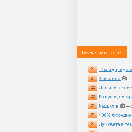
Также смотрите:
- Ты иди, иди 
21
Завалили
21
— 
Дальше не пое
22
В глуши, во мр
22
Маджонг
21
— 6
100% блондин
21
Луч света в те
21