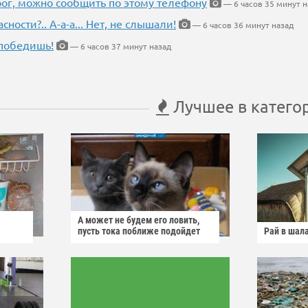
рог, можно сообщить по этому телефону
— 6 часов 35 минут н
ности?.. А-а-а... Нет, не слышали!
— 6 часов 36 минут назад
победишь!
— 6 часов 37 минут назад
Лучшее в катего
А может не будем его ловить,
пусть тока поближе подойдет
Рай в шал