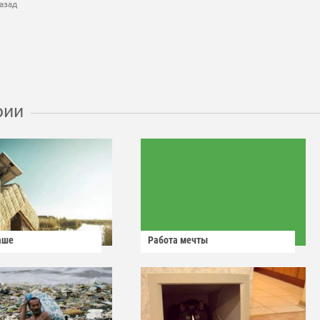
азад
рии
аше
Работа мечты