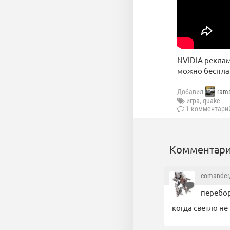
NVIDIA реклам
можно бесплат
Добавил
rams
игра
,
quake
1 комментари
Комментари
comander
перебор
когда светло не