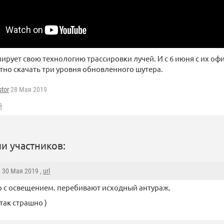
ирует свою технологию трассировки лучей. И с 6 июня с их оф
но скачать три уровня обновленного шутера.
tor
28 Мая 2019
й
и участников:
, 30 Мая 2019 ,
url
 с освещением. перебивают исходный антураж.
 так страшно )