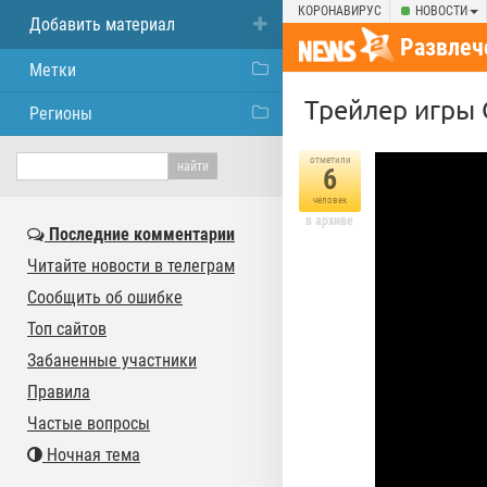
КОРОНАВИРУС
НОВОСТИ
Добавить материал
Развлеч
Метки
Трейлер игры 
Регионы
отметили
6
человек
в архиве
Последние комментарии
Читайте новости в телеграм
Сообщить об ошибке
Топ сайтов
Забаненные участники
Правила
Частые вопросы
Ночная тема