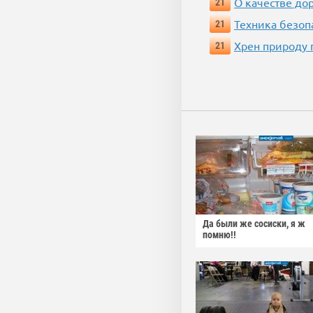
О качестве до
21
Техника безопас
21
Хрен природу 
21
Да были же сосиски, я ж
помню!!