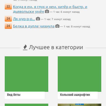
Когда я ем, я глух и нем, хитёр и быстр, и
22
дьявольски умён
— 1 час 6 минут назад
Ля мур-р-р...
24
— 1 час 7 минут назад
Белка в дупле чихнула
24
— 1 час 8 минут назад
Лучшее в категории
Вид Ялты
Кольский ашкрофтин