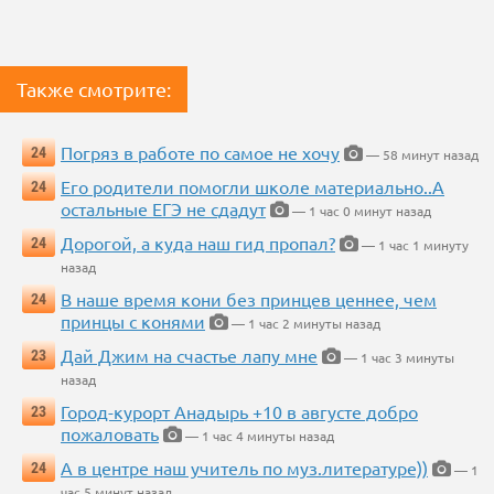
Также смотрите:
Погряз в работе по самое не хочу
24
— 58 минут назад
Его родители помогли школе материально..А
24
остальные ЕГЭ не сдадут
— 1 час 0 минут назад
Дорогой, а куда наш гид пропал?
24
— 1 час 1 минуту
назад
В наше время кони без принцев ценнее, чем
24
принцы с конями
— 1 час 2 минуты назад
Дай Джим на счастье лапу мне
23
— 1 час 3 минуты
назад
Город-курорт Анадырь +10 в августе добро
23
пожаловать
— 1 час 4 минуты назад
А в центре наш учитель по муз.литературе))
24
— 1
час 5 минут назад