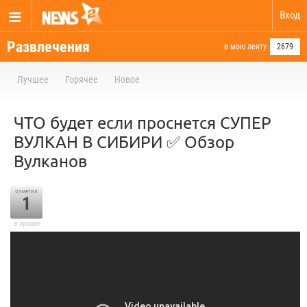
Вход
Развлечения
в мою ленту
2679
Лучшее
Горячее
Новое
ЧТО будет если проснется СУПЕР
ВУЛКАН В СИБИРИ ✅ Обзор
Вулканов
отметил
1
в архиве