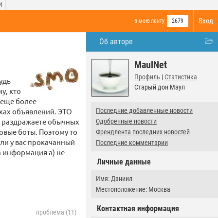
И
Вход
в мою ленту
2679
Об авторе
MaulNet
Профиль
|
Статистика
удь
Старый дон Маул
у, кто
 еще более
ках объявлений. ЭТО
Последние добавленные новости
раздражаете обычных
Одобренные новости
овые боты. Поэтому то
Френдлента последних новостей
ли у вас прокачанный
Последние комментарии
а информация а) не
Личные данные
Имя: Даниил
Местоположение: Москва
Контактная информация
проблема (11)