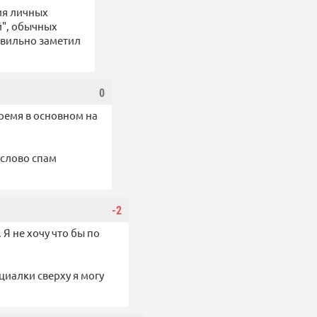
ия личных
й", обычных
равильно заметил
0
 время в основном на
 слово спам
-2
Я не хочу что бы по
циалки сверху я могу