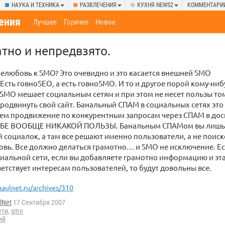
НАУКА И ТЕХНИКА
РАЗВЛЕЧЕНИЯ
КУХНЯ NEWS2
КОММЕНТАРИ
ения
Лучшее
Горячее
Новое
тно и непредвзято.
нелюбовь к SMO? Это очевидно и это касается внешней SMO
Есть говноSEO, а есть говноSMO. И то и другое порой кому-ниб
SMO мешает социальным сетям и при этом не несет пользы том
продвинуть свой сайт. Банальный СПАМ в социальных сетях это
чем продвижение по конкурентным запросам через СПАМ в дос
СЕБЕ ВООБЩЕ НИКАКОЙ ПОЛЬЗЫ. Банальным СПАМом вы лишь 
 социалок, а там все решают именно пользователи, а не поиск
овь. Все должно делаться грамотно… и SMO не исключение. Ес
иальной сети, если вы добавляете грамотно информацию и эт
тветствует интересам пользователей, то будут довольны все.
aulnet.ru/archives/310
lNet
17 Сентября 2007
ети
,
smo
ий