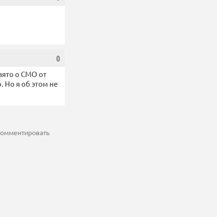
0
зято о СМО от
 Но я об этом не
 комментировать