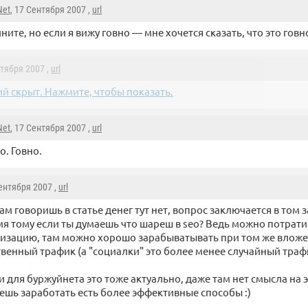
Net
, 17 Сентября 2007 ,
url
ните, но если я вижу говно — мне хочется сказать, что это говн
нтября 2007 ,
url
й скрыт. Нажмите, чтобы показать.
Net
, 17 Сентября 2007 ,
url
о. Говно.
Сентября 2007 ,
url
сам говоришь в статье денег тут нет, вопрос заключается в том 
мя тому если ты думаешь что шареш в seo? Ведь можно потрати
зацию, там можно хорошо зарабыватывать при том же вложе
твенный трафик (а "социалки" это более менее случайный траф
и для буржуйнета это тоже актуально, даже там нет смысла на 
чешь заработать есть более эффективные способы :)