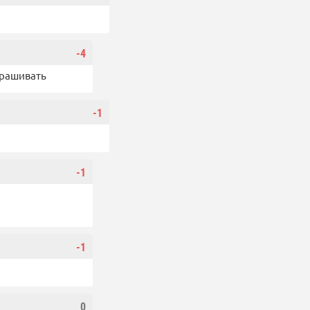
-4
прашивать
-1
-1
-1
0