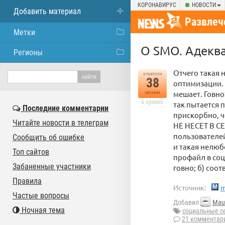
КОРОНАВИРУС
НОВОСТИ
Добавить материал
Развлеч
Метки
О SMO. Адеква
Регионы
Отчего такая 
отметили
38
оптимизации. 
мешает. Говно
человек
в архиве
так пытается 
Последние комментарии
прискорбно, 
Читайте новости в телеграм
НЕ НЕСЕТ В 
пользователей
Сообщить об ошибке
и такая нелюб
Топ сайтов
профайл в соц
Забаненные участники
говно; б) соо
Правила
Источник:
m
Частые вопросы
Добавил
Mau
Ночная тема
социальные с
21 комментар