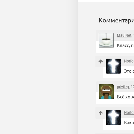
Комментари
MaulNet
,
Класс, п
Norfo
Это
privileg
, 
Всё хор
Norfo
Кака