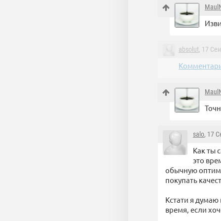
Maul
Изви
absolut
, 17 Се
Комментари
Maul
Точн
salo
, 17 
Как ты 
это вре
обычную оптими
покупать качес
Кстати я думаю 
время, если хо