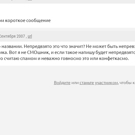
ом короткое сообщение
 Сентября 2007 ,
url
о названии. Непредвзято это что значит? Не может быть непрев
а. Вот я не СМОшник, и если такое напишу будет непредвзято.
то считаю спамом и неважно говносмо это или конфеткасмо.
Войдите
или
станьте участником
, чтобы