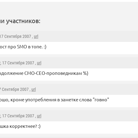
и участников:
 17 Сентября 2007 ,
url
ост про SMO в топе. :)
r
, 17 Сентября 2007 ,
url
 одолжение СМО-СЕО-проповедникам %)
17 Сентября 2007 ,
url
ошо, кроме употребления в заметке слова "говно"
r
, 17 Сентября 2007 ,
url
шка корректнее? :)