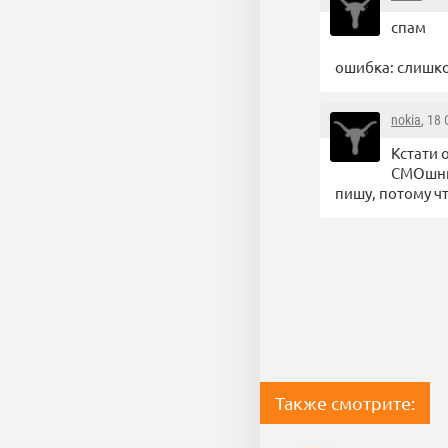
спам
ошибка: слишк
nokia
, 18
Кстати 
СМОшник
пишу, потому ч
Также смотрите: