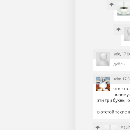
salo
, 17 
дубль
kekc
, 17 
что это
почему 
эти три буквы, 
в отстой такие 
Maul