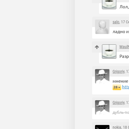
Лол,
salo
, 17 
ладно и
Maul
Разр
Grigoriy
, 
мнение 
htt
28
Grigoriy
, 
дубль-по
nokia
, 18