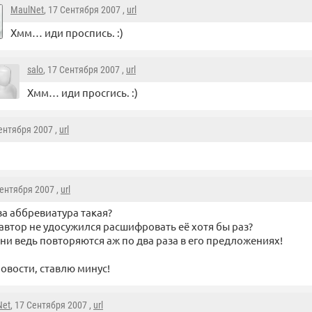
MaulNet
, 17 Сентября 2007 ,
url
Хмм… иди проспись. :)
salo
, 17 Сентября 2007 ,
url
Хмм… иди просrись. :)
Сентября 2007 ,
url
Сентября 2007 ,
url
 за аббревиатура такая?
автор не удосужился расшифровать её хотя бы раз?
они ведь повторяются аж по два раза в его предложениях!
новости, ставлю минус!
Net
, 17 Сентября 2007 ,
url