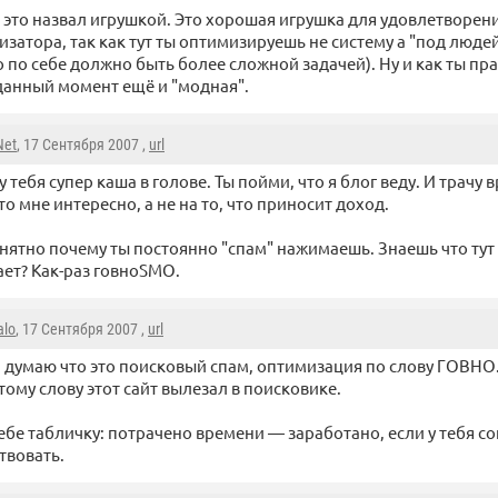
 это назвал игрушкой. Это хорошая игрушка для удовлетворен
затора, так как тут ты оптимизируешь не систему а "под люде
о по себе должно быть более сложной задачей). Ну и как ты п
 данный момент ещё и "модная".
Net
, 17 Сентября 2007 ,
url
 у тебя супер каша в голове. Ты пойми, что я блог веду. И трачу
что мне интересно, а не на то, что приносит доход.
нятно почему ты постоянно "спам" нажимаешь. Знаешь что тут
ет? Как-раз говноSMO.
alo
, 17 Сентября 2007 ,
url
 думаю что это поисковый спам, оптимизация по слову ГОВНО. 
тому слову этот сайт вылезал в поисковике.
ебе табличку: потрачено времени — заработано, если у тебя со
твовать.