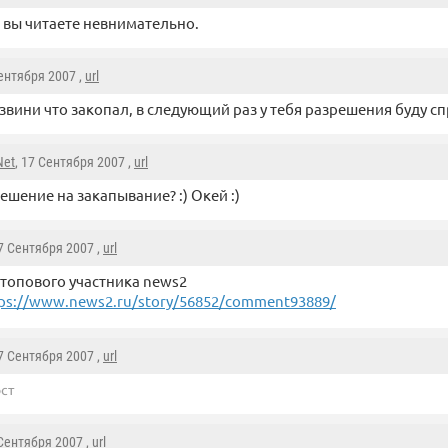
 вы читаете невнимательно.
Сентября 2007 ,
url
звини что закопал, в следующий раз у тебя разрешения буду с
Net
, 17 Сентября 2007 ,
url
ешение на закапывание? :) Окей :)
17 Сентября 2007 ,
url
топового участника news2
ps://www.news2.ru/story/56852/comment93889/
17 Сентября 2007 ,
url
ст
 Сентября 2007 ,
url