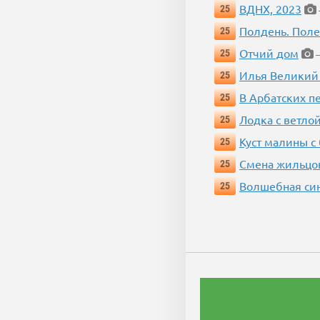
ВДНХ, 2023
25
Полдень. Пол
25
Отчий дом
25
—
Илья Великий
25
В Арбатских п
25
Лодка с ветло
25
Куст малины с
25
Смена жильцо
25
Волшебная си
25