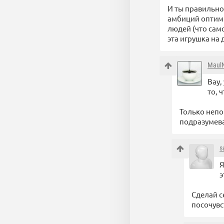
И ты правильно
амбиций оптими
людей (что сам
эта игрушка на
Maul
Вау,
то, 
Только непо
подразумева
s
Я
э
Сделай с
посочувс