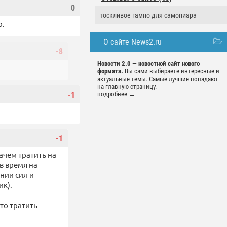
0
тоскливое гамно для самопиара
о.
О сайте News2.ru
-8
Новости 2.0 — новостной сайт нового
формата.
Вы сами выбираете интересные и
актуальные темы. Самые лучшие попадают
на главную страницу.
-1
подробнее
→
-1
зачем тратить на
в время на
нии сил и
ик).
это тратить