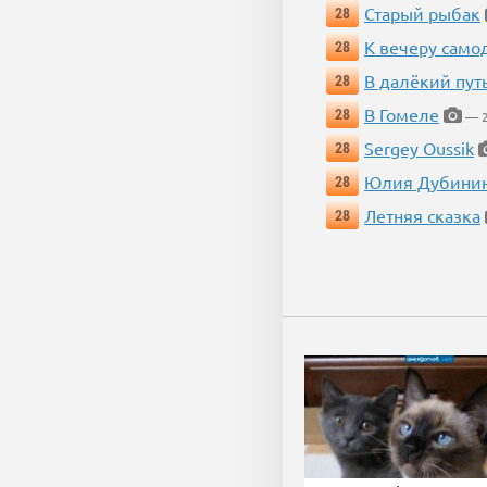
Старый рыбак
28
К вечеру само
28
В далёкий пут
28
В Гомеле
28
— 2
Sergey Oussik
28
Юлия Дубини
28
Летняя сказка
28