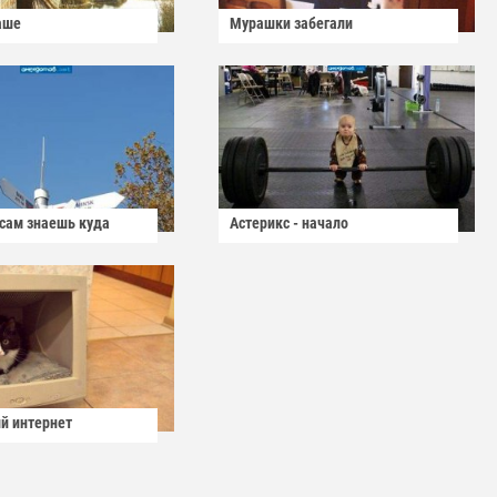
аше
Мурашки забегали
 сам знаешь куда
Астерикс - начало
й интернет