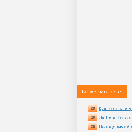
Также смотрите:
Кушетка на ве
28
Любовь Титова
28
Новодевичий м
28