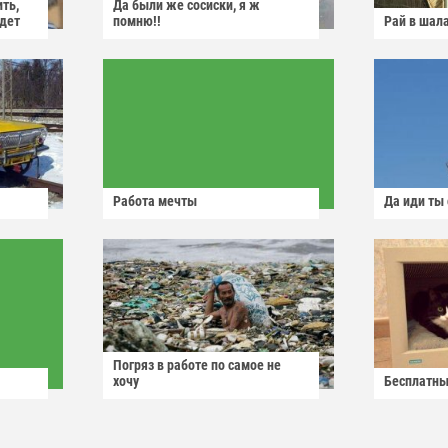
ить,
Да были же сосиски, я ж
йдет
помню!!
Рай в шал
Работа мечты
Да иди ты
Погряз в работе по самое не
хочу
Бесплатны