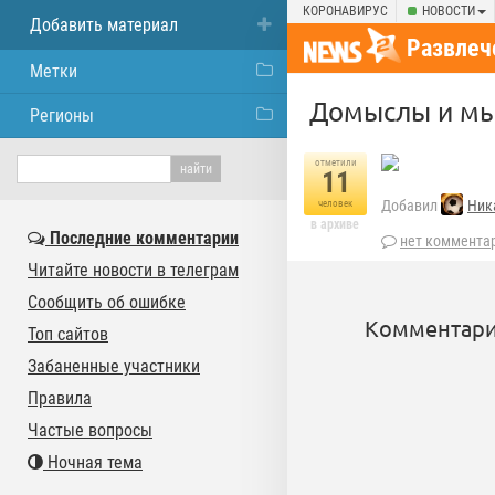
КОРОНАВИРУС
НОВОСТИ
Добавить материал
Развлеч
Метки
Домыслы и м
Регионы
отметили
11
Добавил
Ник
человек
в архиве
Последние комментарии
нет коммента
Читайте новости в телеграм
Сообщить об ошибке
Комментари
Топ сайтов
Забаненные участники
Правила
Частые вопросы
Ночная тема