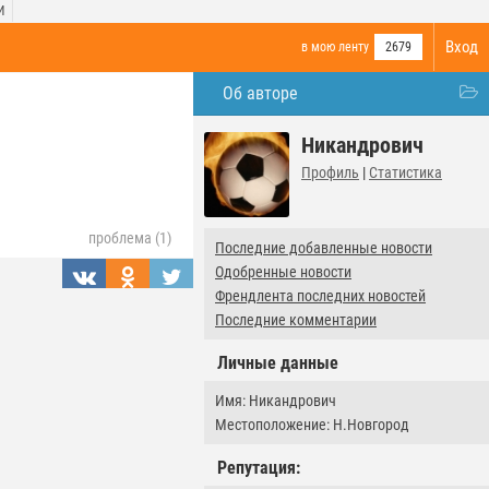
И
Вход
в мою ленту
2679
Об авторе
Никандрович
Профиль
|
Статистика
проблема (1)
Последние добавленные новости
Одобренные новости
Френдлента последних новостей
Последние комментарии
Личные данные
Имя: Никандрович
Местоположение: Н.Новгород
Репутация: