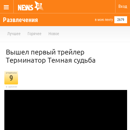
Вход
Развлечения
в мою ленту
2679
Лучшее
Горячее
Новое
Вышел первый трейлер
Терминатор Темная судьба
отметили
9
в архиве