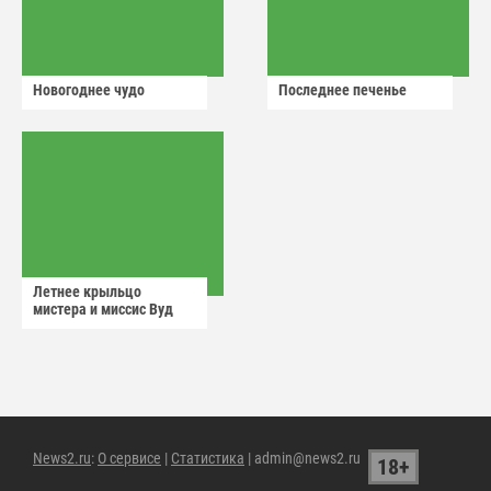
Новогоднее чудо
Последнее печенье
Летнее крыльцо
мистера и миссис Вуд
News2.ru
:
О сервисе
|
Статистика
| admin@news2.ru
18+