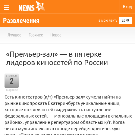
Вход
Развлечения
в мою ленту
2679
Лучшее
Горячее
Новое
«Премьер-зал» — в пятерке
лидеров киносетей по России
отметили
2
в архиве
Сеть кинотеатров (к/т) «Премьер-зал» сумела найти на
рынке кинопроката Екатеринбурга уникальные ниши,
которые позволяют ей выдерживать наступление
федеральных сетей, — монозальные площадки в спальных
районах, управление репертуаром областных к/т. Когда
число мультиплексов в городе перейдет критическую
черту, «Премьер-зал» не откажется от своих