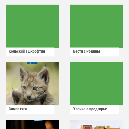
Кольский ашкрофтин
Вести с Родины
Симпатяги
Улочка в предгорье