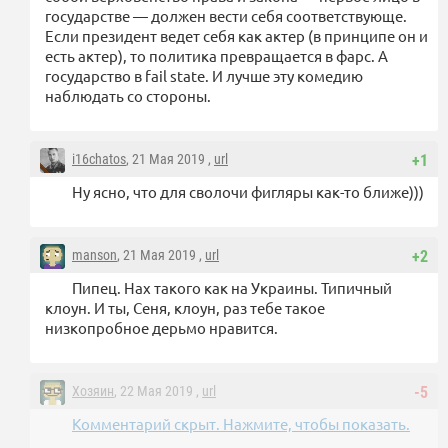
государстве — должен вести себя соответствующе.
Если президент ведет себя как актер (в принципе он и
есть актер), то политика превращается в фарс. А
государство в fail state. И лучше эту комедию
наблюдать со стороны.
i16chatos
, 21 Мая 2019 ,
url
+1
Ну ясно, что для сволочи фигляры как-то ближе)))
manson
, 21 Мая 2019 ,
url
+2
Пипец. Нах такого как на Украины. Типичный
клоун. И ты, Сеня, клоун, раз тебе такое
низкопробное дерьмо нравится.
Хозяин
, 22 Мая 2019 ,
url
-5
Комментарий скрыт. Нажмите, чтобы показать.