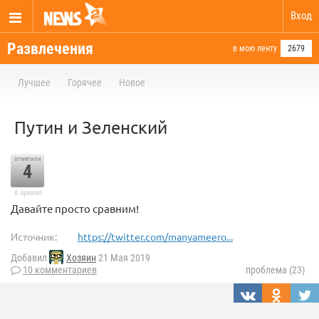
Вход
Развлечения
в мою ленту
2679
Лучшее
Горячее
Новое
Путин и Зеленский
отметили
4
в архиве
Давайте просто сравним!
Источник:
https://twitter.com/manyameero...
Добавил
Хозяин
21 Мая 2019
10 комментариев
проблема (23)