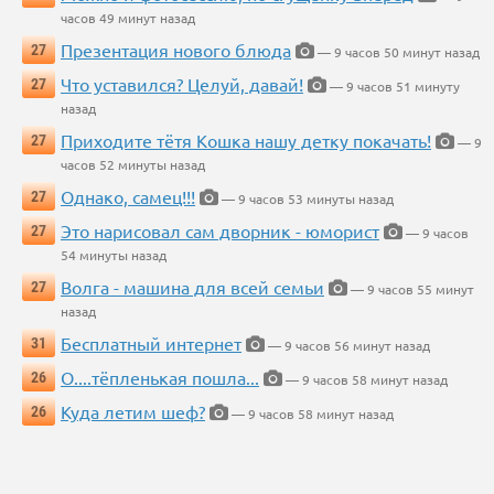
часов 49 минут назад
Презентация нового блюда
27
— 9 часов 50 минут назад
Что уставился? Целуй, давай!
27
— 9 часов 51 минуту
назад
Приходите тётя Кошка нашу детку покачать!
27
— 9
часов 52 минуты назад
Однако, самец!!!
27
— 9 часов 53 минуты назад
Это нарисовал сам дворник - юморист
27
— 9 часов
54 минуты назад
Волга - машина для всей семьи
27
— 9 часов 55 минут
назад
Бесплатный интернет
31
— 9 часов 56 минут назад
О....тёпленькая пошла...
26
— 9 часов 58 минут назад
Куда летим шеф?
26
— 9 часов 58 минут назад