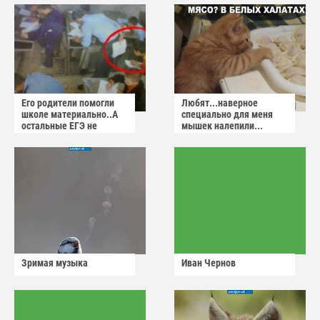
Его родители помогли
Любят...наверное
школе материально..А
специально для меня
остальные ЕГЭ не
мышек налепили...
сдадут
Зримая музыка
Иван Чернов