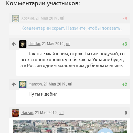
Комментарии участников:
Хозяин
, 21 Мая 2019 ,
url
-9
Комментарий скрыт. Нажмите, чтобы показать.
cheliko
, 21 Мая 2019 ,
url
+3
Так ты езжай к ним, отрок. Ты сам подумай, со
всех сторон хорошо: у тебя как на Украине будет,
а в России одним малолетним дебилом меньше.
manson
, 21 Мая 2019 ,
url
+2
Ну ты и дебил
Narzan
, 21 Мая 2019 ,
url
0