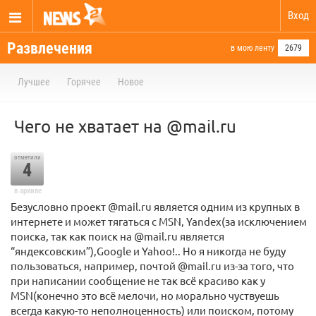
Вход
Развлечения
в мою ленту
2679
Лучшее
Горячее
Новое
Чего не хватает на @mail.ru
отметили
4
в архиве
Безусловно проект @mail.ru является одним из крупных в
интернете и может тягаться с MSN, Yandex(за исключением
поиска, так как поиск на @mail.ru является
“яндексовским”),Google и Yahoo!.. Но я никогда не буду
пользоваться, например, почтой @mail.ru из-за того, что
при написании сообщение не так всё красиво как у
MSN(конечно это всё мелочи, но морально чуствуешь
всегда какую-то неполноценность) или поиском, потому