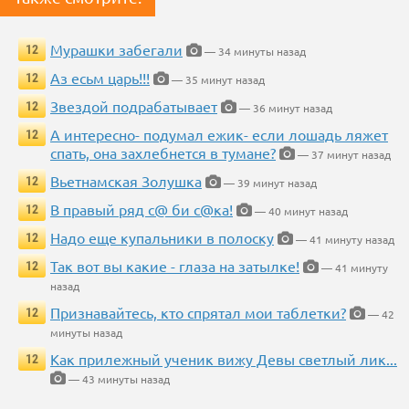
Мурашки забегали
12
— 34 минуты назад
Аз есьм царь!!!
12
— 35 минут назад
Звездой подрабатывает
12
— 36 минут назад
А интересно- подумал ежик- если лошадь ляжет
12
спать, она захлебнется в тумане?
— 37 минут назад
Вьетнамская Золушка
12
— 39 минут назад
В правый ряд с@ би с@ка!
12
— 40 минут назад
Надо еще купальники в полоску
12
— 41 минуту назад
Так вот вы какие - глаза на затылке!
12
— 41 минуту
назад
Признавайтесь, кто спрятал мои таблетки?
12
— 42
минуты назад
Как прилежный ученик вижу Девы светлый лик...
12
— 43 минуты назад